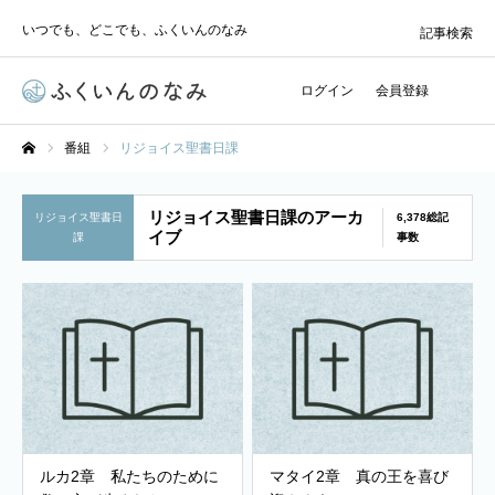
いつでも、どこでも、ふくいんのなみ
記事検索
ログイン
会員登録
番組
リジョイス聖書日課
ホーム
リジョイス聖書日課のアーカ
リジョイス聖書日
6,378総記
イブ
課
事数
ルカ2章 私たちのために
マタイ2章 真の王を喜び