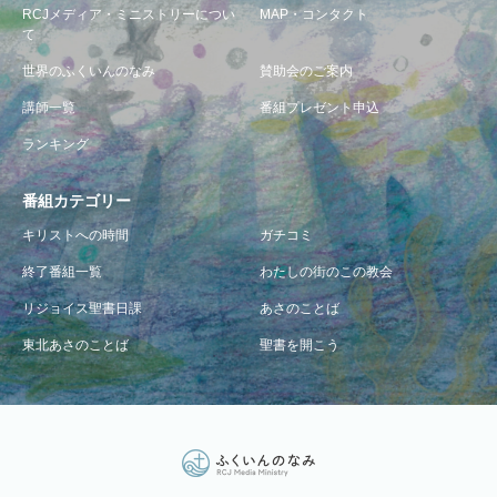
RCJメディア・ミニストリーについ
MAP・コンタクト
て
世界のふくいんのなみ
賛助会のご案内
講師一覧
番組プレゼント申込
ランキング
番組カテゴリー
キリストへの時間
ガチコミ
終了番組一覧
わたしの街のこの教会
リジョイス聖書日課
あさのことば
東北あさのことば
聖書を開こう