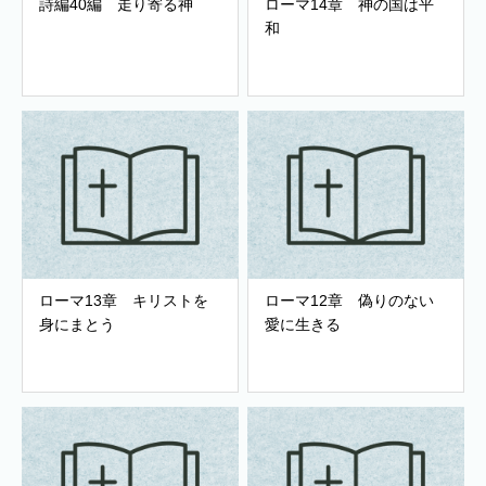
詩編40編 走り寄る神
ローマ14章 神の国は平
和
ローマ13章 キリストを
ローマ12章 偽りのない
身にまとう
愛に生きる