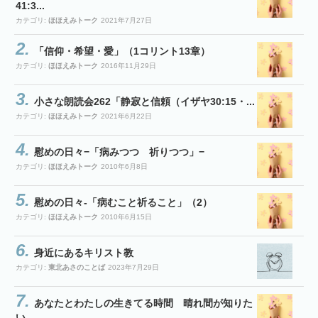
41:3...
カテゴリ:
ほほえみトーク
2021年7月27日
「信仰・希望・愛」（1コリント13章）
カテゴリ:
ほほえみトーク
2016年11月29日
小さな朗読会262「静寂と信頼（イザヤ30:15・...
カテゴリ:
ほほえみトーク
2021年6月22日
慰めの日々−「病みつつ 祈りつつ」−
カテゴリ:
ほほえみトーク
2010年6月8日
慰めの日々-「病むこと祈ること」（2）
カテゴリ:
ほほえみトーク
2010年6月15日
身近にあるキリスト教
カテゴリ:
東北あさのことば
2023年7月29日
あなたとわたしの生きてる時間 晴れ間が知りた
い