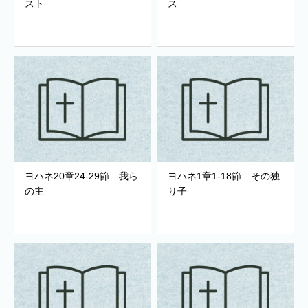
スト
ス
ヨハネ20章24-29節 我ら
ヨハネ1章1-18節 その独
の主
り子