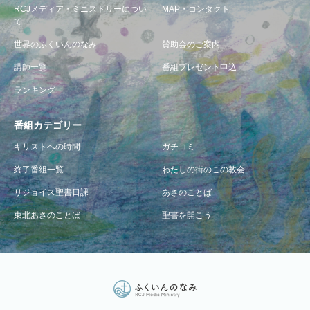
RCJメディア・ミニストリーについ
MAP・コンタクト
て
世界のふくいんのなみ
賛助会のご案内
講師一覧
番組プレゼント申込
ランキング
番組カテゴリー
キリストへの時間
ガチコミ
終了番組一覧
わたしの街のこの教会
リジョイス聖書日課
あさのことば
東北あさのことば
聖書を開こう