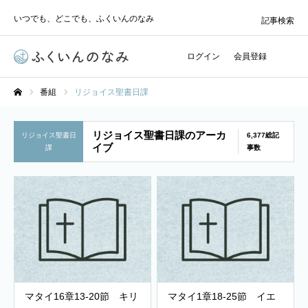
いつでも、どこでも、ふくいんのなみ
記事検索
ログイン
会員登録
番組
リジョイス聖書日課
ホーム
リジョイス聖書日課のアーカ
リジョイス聖書日
6,377総記
イブ
課
事数
マタイ16章13-20節 キリ
マタイ1章18-25節 イエ