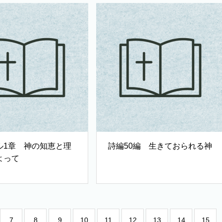
ル1章 神の知恵と理
詩編50編 生きておられる神
よって
7
8
9
10
11
12
13
14
15