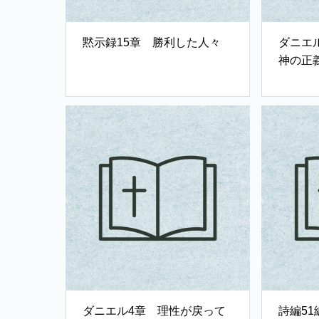
黙示録15章 勝利した人々
ダニエ
神の正
ダニエル4章 理性が戻って
詩編5