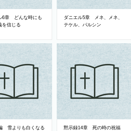
ル6章 どんな時にも
ダニエル5章 メネ、メネ、
義を信じる
テケル、パルシン
1編 雪よりも白くなる
黙示録14章 死の時の祝福