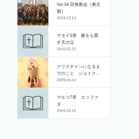
Vol.34 田無教会（東京
都）
2024.12.13
マタイ5章 敵をも愛
す天の父
2015.02.13
クリスチャンになるま
でのこと ジョイクリ
ゲスト：ようこちゃん
2009.04.14
マルコ7章 エッファ
タ
2009.10.10