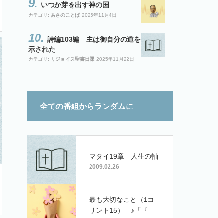
いつか芽を出す神の国
カテゴリ:
あさのことば
2025年11月4日
詩編103編 主は御自分の道を
示された
カテゴリ:
リジョイス聖書日課
2025年11月22日
全ての番組からランダムに
マタイ19章 人生の軸
2009.02.26
最も大切なこと（1コ
リント15） ♪「『主