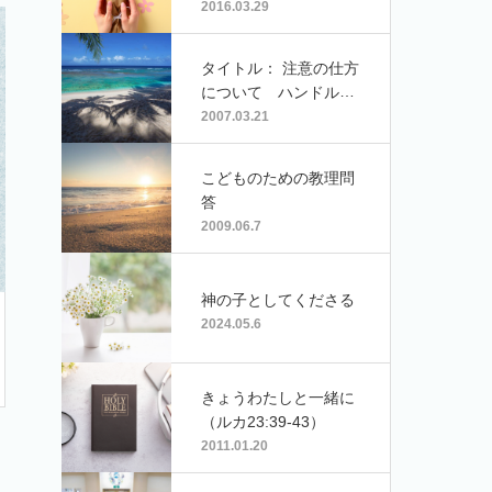
にのみ十字架を（讃美
2016.03.29
歌331）』ハープ：
佐々木冬彦／ヴァイオ
タイトル： 注意の仕方
リン：宮野陽子」）
について ハンドルネ
ーム･フラワーさん
2007.03.21
こどものための教理問
答
2009.06.7
神の子としてくださる
2024.05.6
きょうわたしと一緒に
（ルカ23:39-43）
2011.01.20