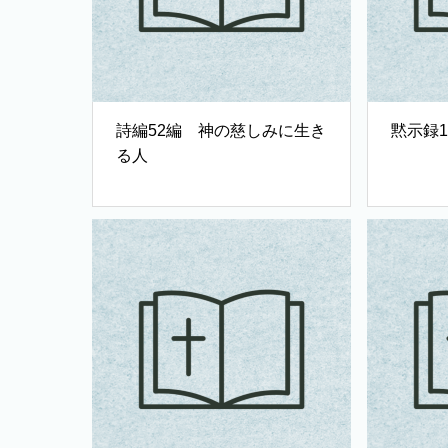
詩編52編 神の慈しみに生き
黙示録
る人