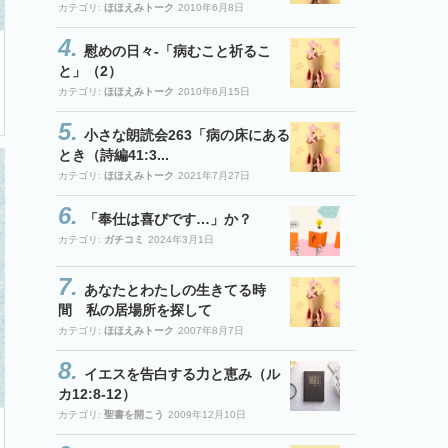
カテゴリ:
ほほえみトーク
2010年6月8日
慰めの日々-「病むこと祈るこ
と」（2）
カテゴリ:
ほほえみトーク
2010年6月15日
小さな朗読会263「病の床にある
とき（詩編41:3...
カテゴリ:
ほほえみトーク
2021年7月27日
「奉仕は喜びです…」か？
カテゴリ:
ガチコミ
2024年3月1日
あなたとわたしの生きてる時
間 私の居場所を探して
カテゴリ:
ほほえみトーク
2007年8月7日
イエスを告白する力と恵み（ル
カ12:8-12）
カテゴリ:
聖書を開こう
2009年12月10日