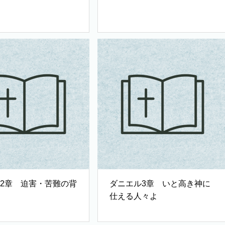
12章 迫害・苦難の背
ダニエル3章 いと高き神に
仕える人々よ