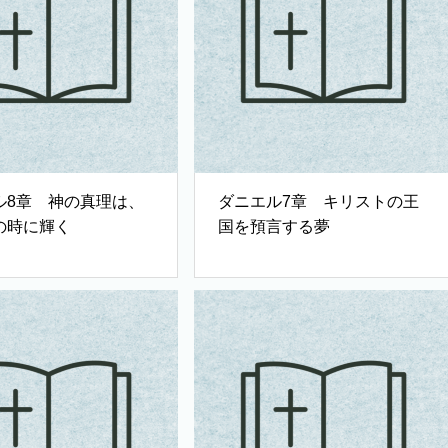
ル8章 神の真理は、
ダニエル7章 キリストの王
の時に輝く
国を預言する夢