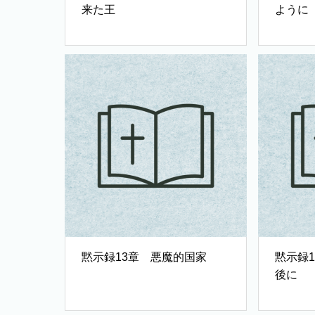
来た王
ように
黙示録13章 悪魔的国家
黙示録
後に