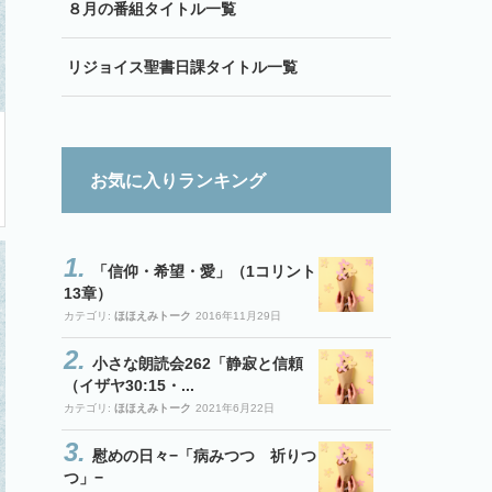
８月の番組タイトル一覧
リジョイス聖書日課タイトル一覧
お気に入りランキング
「信仰・希望・愛」（1コリント
13章）
カテゴリ:
ほほえみトーク
2016年11月29日
小さな朗読会262「静寂と信頼
（イザヤ30:15・...
カテゴリ:
ほほえみトーク
2021年6月22日
慰めの日々−「病みつつ 祈りつ
つ」−