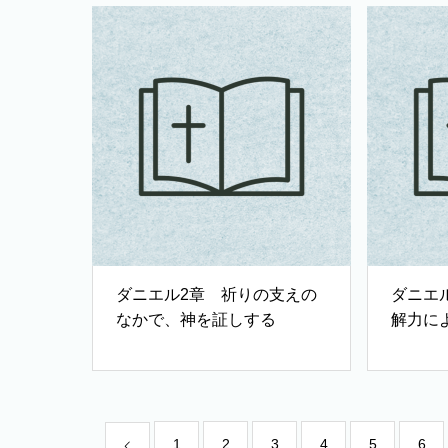
ダニエル2章 祈りの支えの
ダニエ
なかで、神を証しする
解力に
1
2
3
4
5
6