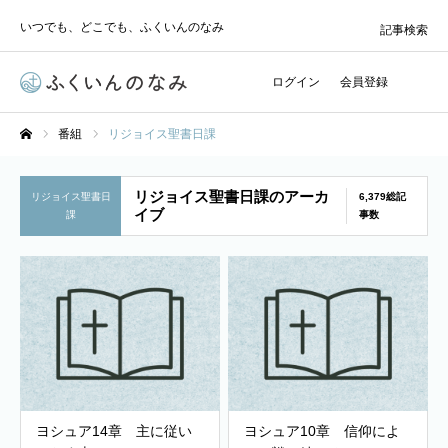
いつでも、どこでも、ふくいんのなみ
記事検索
ログイン
会員登録
番組
リジョイス聖書日課
ホーム
リジョイス聖書日課のアーカ
リジョイス聖書日
6,379総記
イブ
課
事数
ヨシュア14章 主に従い
ヨシュア10章 信仰によ