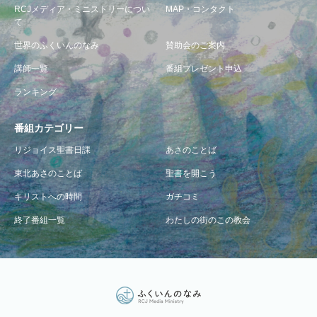
RCJメディア・ミニストリーについ
MAP・コンタクト
て
世界のふくいんのなみ
賛助会のご案内
講師一覧
番組プレゼント申込
ランキング
番組カテゴリー
リジョイス聖書日課
あさのことば
東北あさのことば
聖書を開こう
キリストへの時間
ガチコミ
終了番組一覧
わたしの街のこの教会