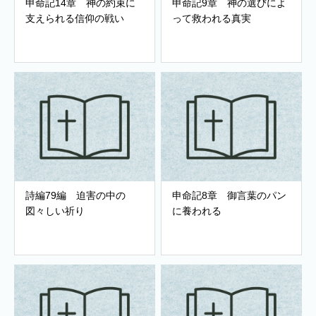
申命記14章 神の約束に
申命記9章 神の選びによ
支えられる信仰の戦い
って救われる真実
詩編79編 迫害の中の
申命記8章 御言葉のパン
図々しい祈り
に養われる