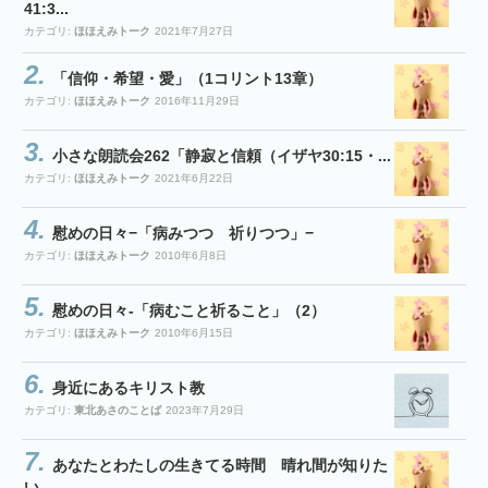
41:3...
カテゴリ:
ほほえみトーク
2021年7月27日
「信仰・希望・愛」（1コリント13章）
カテゴリ:
ほほえみトーク
2016年11月29日
小さな朗読会262「静寂と信頼（イザヤ30:15・...
カテゴリ:
ほほえみトーク
2021年6月22日
慰めの日々−「病みつつ 祈りつつ」−
カテゴリ:
ほほえみトーク
2010年6月8日
慰めの日々-「病むこと祈ること」（2）
カテゴリ:
ほほえみトーク
2010年6月15日
身近にあるキリスト教
カテゴリ:
東北あさのことば
2023年7月29日
あなたとわたしの生きてる時間 晴れ間が知りた
い