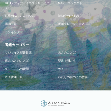
RCJメディア・ミニストリーについ
MAP・コンタクト
て
世界のふくいんのなみ
賛助会のご案内
講師一覧
番組プレゼント申込
ランキング
番組カテゴリー
リジョイス聖書日課
あさのことば
東北あさのことば
聖書を開こう
キリストへの時間
ガチコミ
終了番組一覧
わたしの街のこの教会