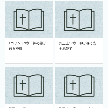
1コリント3章 神の霊が
列王上17章 神が導く安
宿る神殿
全地帯で