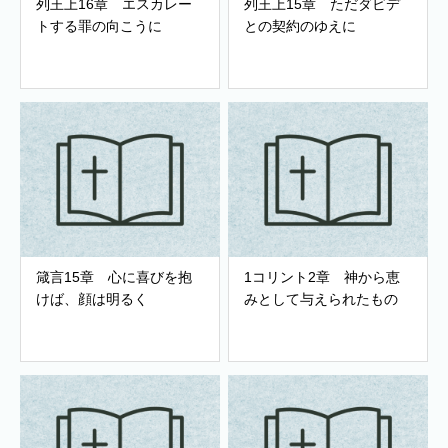
列王上16章 エスカレー
列王上15章 ただダビデ
トする罪の向こうに
との契約のゆえに
箴言15章 心に喜びを抱
1コリント2章 神から恵
けば、顔は明るく
みとして与えられたもの