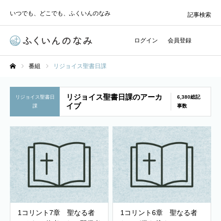
いつでも、どこでも、ふくいんのなみ
記事検索
ログイン
会員登録
番組
リジョイス聖書日課
ホーム
リジョイス聖書日課のアーカ
リジョイス聖書日
6,380総記
イブ
課
事数
1コリント7章 聖なる者
1コリント6章 聖なる者