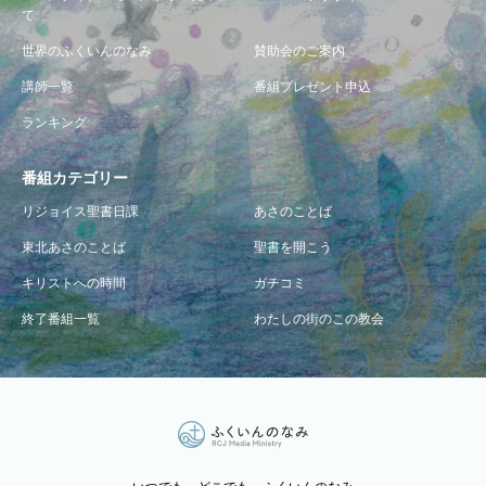
て
世界のふくいんのなみ
賛助会のご案内
講師一覧
番組プレゼント申込
ランキング
番組カテゴリー
リジョイス聖書日課
あさのことば
東北あさのことば
聖書を開こう
キリストへの時間
ガチコミ
終了番組一覧
わたしの街のこの教会