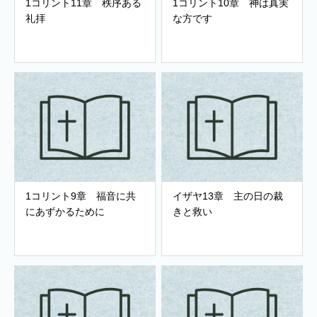
1コリント11章 秩序ある
1コリント10章 神は真実
礼拝
な方です
1コリント9章 福音に共
イザヤ13章 主の日の裁
にあずかるために
きと救い