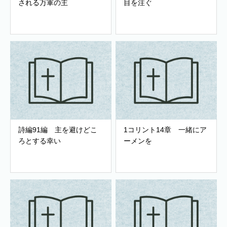
される万軍の主
目を注ぐ
詩編91編 主を避けどこ
1コリント14章 一緒にア
ろとする幸い
ーメンを