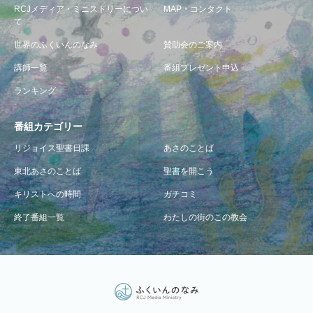
RCJメディア・ミニストリーについ
MAP・コンタクト
て
世界のふくいんのなみ
賛助会のご案内
講師一覧
番組プレゼント申込
ランキング
番組カテゴリー
リジョイス聖書日課
あさのことば
東北あさのことば
聖書を開こう
キリストへの時間
ガチコミ
終了番組一覧
わたしの街のこの教会