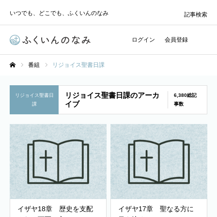
いつでも、どこでも、ふくいんのなみ
記事検索
ログイン
会員登録
番組
リジョイス聖書日課
ホーム
リジョイス聖書日課のアーカ
リジョイス聖書日
6,380総記
イブ
課
事数
イザヤ18章 歴史を支配
イザヤ17章 聖なる方に