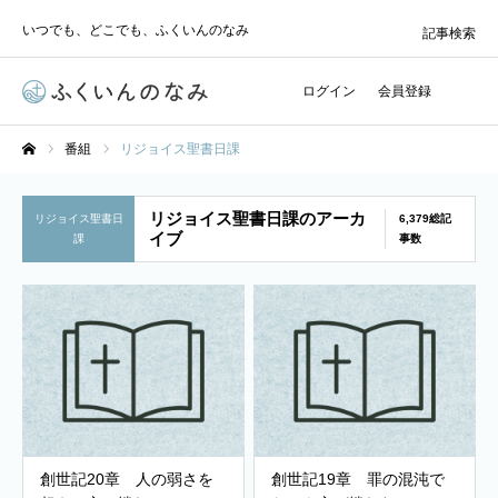
いつでも、どこでも、ふくいんのなみ
記事検索
ログイン
会員登録
番組
リジョイス聖書日課
ホーム
リジョイス聖書日課のアーカ
リジョイス聖書日
6,379総記
イブ
課
事数
創世記20章 人の弱さを
創世記19章 罪の混沌で