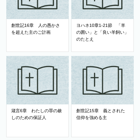
創世記16章 人の愚かさ
ヨハネ10章1-21節 「羊
を超えた主のご計画
の囲い」と「良い羊飼い」
のたとえ
箴言6章 わたしの罪の赦
創世記15章 義とされた
しのための保証人
信仰を強める主