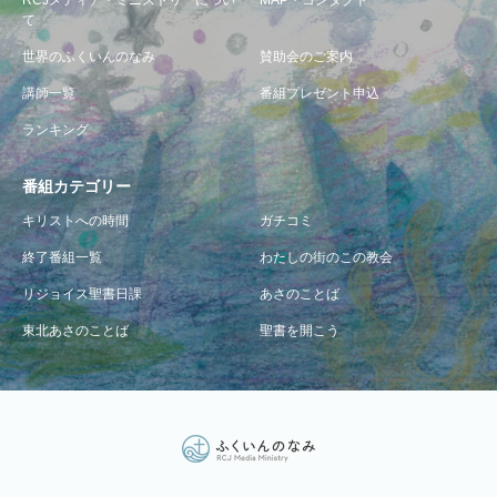
RCJメディア・ミニストリーについ
MAP・コンタクト
て
世界のふくいんのなみ
賛助会のご案内
講師一覧
番組プレゼント申込
ランキング
番組カテゴリー
キリストへの時間
ガチコミ
終了番組一覧
わたしの街のこの教会
リジョイス聖書日課
あさのことば
東北あさのことば
聖書を開こう