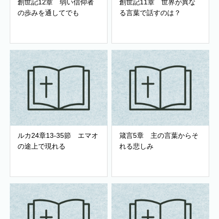
創世記12章 弱い信仰者
創世記11章 世界が異な
の歩みを通してでも
る言葉で話すのは？
ルカ24章13-35節 エマオ
箴言5章 主の言葉からそ
の途上で現れる
れる悲しみ