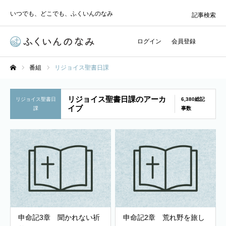
いつでも、どこでも、ふくいんのなみ
記事検索
ログイン
会員登録
番組
リジョイス聖書日課
ホーム
リジョイス聖書日課のアーカ
リジョイス聖書日
6,380総記
イブ
課
事数
申命記3章 聞かれない祈
申命記2章 荒れ野を旅し