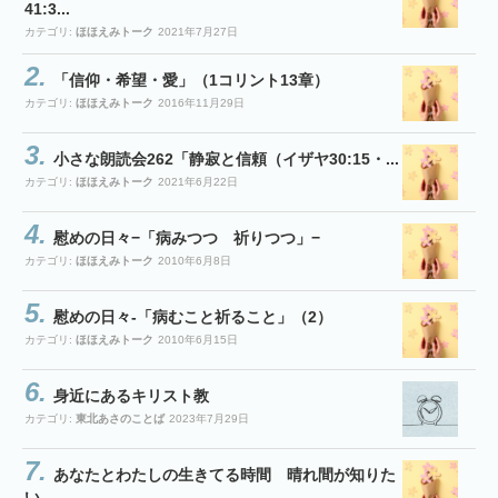
41:3...
カテゴリ:
ほほえみトーク
2021年7月27日
「信仰・希望・愛」（1コリント13章）
カテゴリ:
ほほえみトーク
2016年11月29日
小さな朗読会262「静寂と信頼（イザヤ30:15・...
カテゴリ:
ほほえみトーク
2021年6月22日
慰めの日々−「病みつつ 祈りつつ」−
カテゴリ:
ほほえみトーク
2010年6月8日
慰めの日々-「病むこと祈ること」（2）
カテゴリ:
ほほえみトーク
2010年6月15日
身近にあるキリスト教
カテゴリ:
東北あさのことば
2023年7月29日
あなたとわたしの生きてる時間 晴れ間が知りた
い