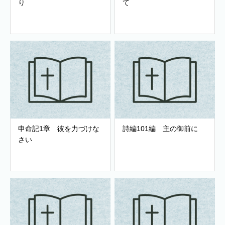
り
て
申命記1章 彼を力づけな
詩編101編 主の御前に
さい