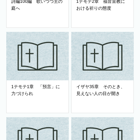
詩編100編 歌いつつ主の
1テモテ2章 福音宣教に
庭へ
おける祈りの態度
1テモテ1章 「預言」に
イザヤ35章 そのとき、
力づけられ
見えない人の目が開き