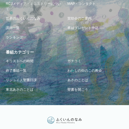
RCJメディア・ミニストリーについ
MAP・コンタクト
て
世界のふくいんのなみ
賛助会のご案内
講師一覧
番組プレゼント申込
ランキング
番組カテゴリー
キリストへの時間
ガチコミ
終了番組一覧
わたしの街のこの教会
リジョイス聖書日課
あさのことば
東北あさのことば
聖書を開こう