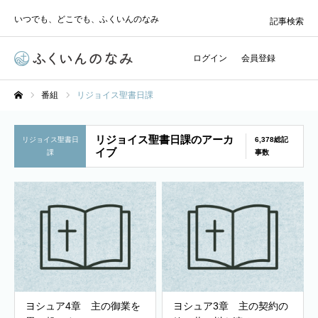
いつでも、どこでも、ふくいんのなみ
記事検索
ログイン
会員登録
番組
リジョイス聖書日課
ホーム
リジョイス聖書日課のアーカ
リジョイス聖書日
6,378総記
イブ
課
事数
ヨシュア4章 主の御業を
ヨシュア3章 主の契約の