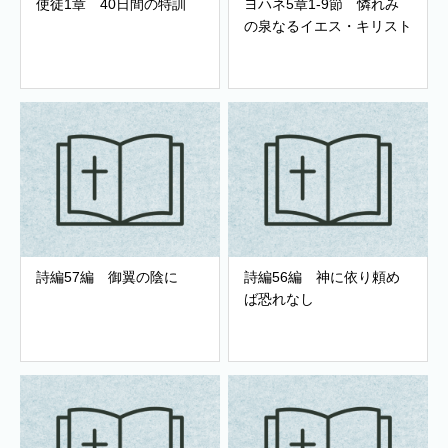
使徒1章 40日間の特訓
ヨハネ5章1-9節 憐れみ
の泉なるイエス・キリスト
詩編57編 御翼の陰に
詩編56編 神に依り頼め
ば恐れなし