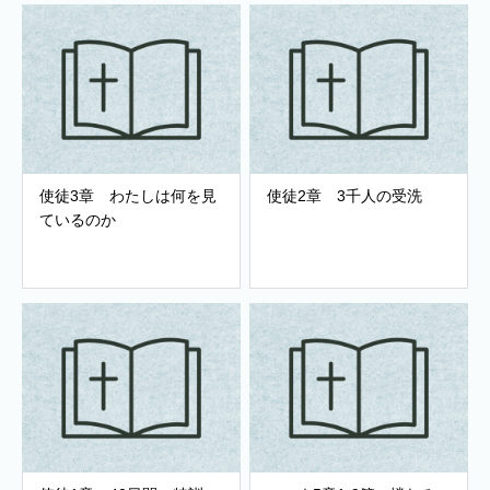
使徒3章 わたしは何を見
使徒2章 3千人の受洗
ているのか