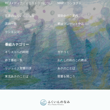
RCJメディア・ミニストリーについ
MAP・コンタクト
て
世界のふくいんのなみ
賛助会のご案内
講師一覧
番組プレゼント申込
ランキング
番組カテゴリー
キリストへの時間
ガチコミ
終了番組一覧
わたしの街のこの教会
リジョイス聖書日課
あさのことば
東北あさのことば
聖書を開こう