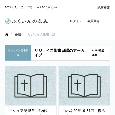
いつでも、どこでも、ふくいんのなみ
記事検索
ログイン
会員登録
番組
リジョイス聖書日課
ホーム
リジョイス聖書日課のアーカ
リジョイス聖書日
6,380総記
イブ
課
事数
ヨシュア記15章 信仰に
ヨハネ20章19-31節 復活