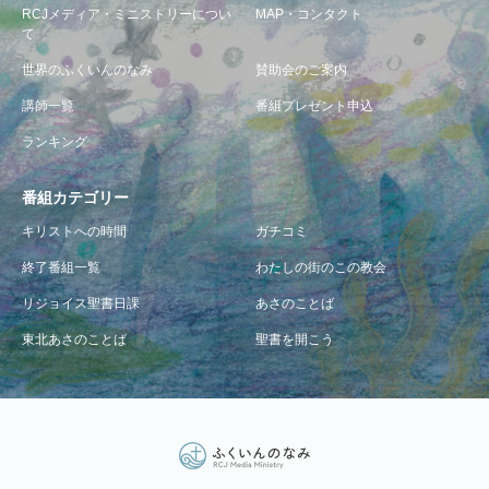
RCJメディア・ミニストリーについ
MAP・コンタクト
て
世界のふくいんのなみ
賛助会のご案内
講師一覧
番組プレゼント申込
ランキング
番組カテゴリー
キリストへの時間
ガチコミ
終了番組一覧
わたしの街のこの教会
リジョイス聖書日課
あさのことば
東北あさのことば
聖書を開こう