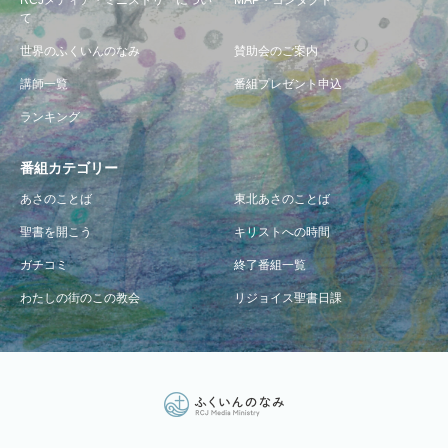
RCJメディア・ミニストリーについ
MAP・コンタクト
て
世界のふくいんのなみ
賛助会のご案内
講師一覧
番組プレゼント申込
ランキング
番組カテゴリー
あさのことば
東北あさのことば
聖書を開こう
キリストへの時間
ガチコミ
終了番組一覧
わたしの街のこの教会
リジョイス聖書日課