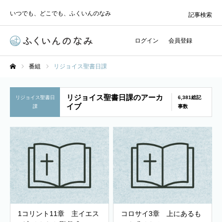
いつでも、どこでも、ふくいんのなみ
記事検索
ログイン
会員登録
番組
リジョイス聖書日課
ホーム
リジョイス聖書日課のアーカ
リジョイス聖書日
6,381総記
イブ
課
事数
1コリント11章 主イエス
コロサイ3章 上にあるも