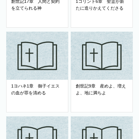
創世記17章 人間と契約
1コリント6章 聖霊が新
を立てられる神
たに造りかえてくださる
1ヨハネ1章 御子イエス
創世記9章 産めよ、増え
の血が罪を清める
よ、地に満ちよ