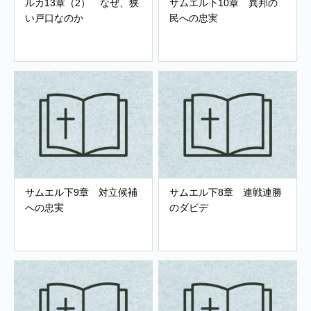
ルカ13章（2） なぜ、狭
サムエル下10章 異邦の
い戸口なのか
民への忠実
サムエル下9章 対立候補
サムエル下8章 連戦連勝
への忠実
のダビデ