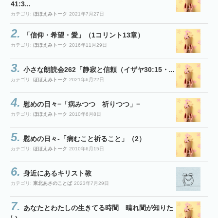
41:3...
カテゴリ:
ほほえみトーク
2021年7月27日
「信仰・希望・愛」（1コリント13章）
カテゴリ:
ほほえみトーク
2016年11月29日
小さな朗読会262「静寂と信頼（イザヤ30:15・...
カテゴリ:
ほほえみトーク
2021年6月22日
慰めの日々−「病みつつ 祈りつつ」−
カテゴリ:
ほほえみトーク
2010年6月8日
慰めの日々-「病むこと祈ること」（2）
カテゴリ:
ほほえみトーク
2010年6月15日
身近にあるキリスト教
カテゴリ:
東北あさのことば
2023年7月29日
あなたとわたしの生きてる時間 晴れ間が知りた
い