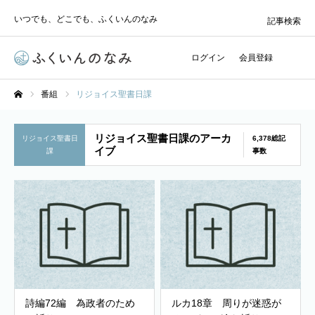
いつでも、どこでも、ふくいんのなみ
記事検索
ログイン
会員登録
番組
リジョイス聖書日課
ホーム
リジョイス聖書日課のアーカ
リジョイス聖書日
6,378総記
イブ
課
事数
詩編72編 為政者のため
ルカ18章 周りが迷惑が