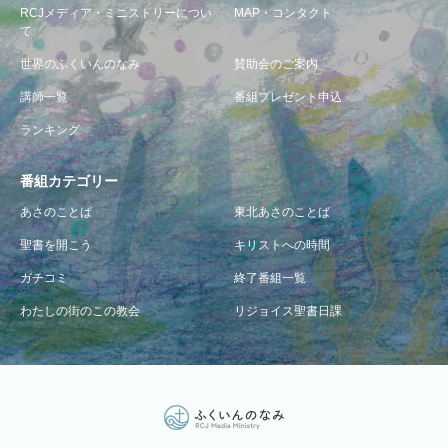
RCJメディア・ミニストリーについ
MAP・コンタクト
て
世界のふくいんのなみ
賛助会のご案内
講師一覧
番組プレゼント申込
ランキング
番組カテゴリー
あさのことば
東北あさのことば
聖書を開こう
キリストへの時間
ガチコミ
終了番組一覧
わたしの街のこの教会
リジョイス聖書日課