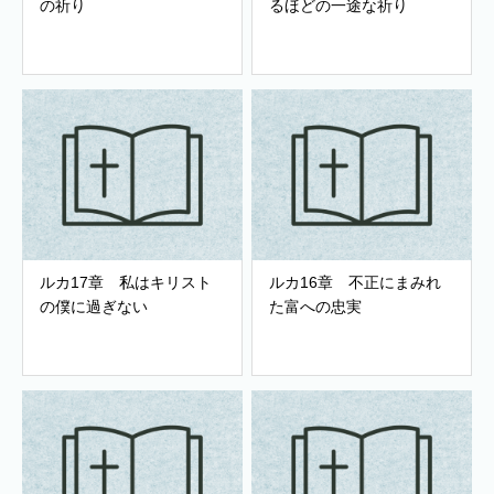
の祈り
るほどの一途な祈り
ルカ17章 私はキリスト
ルカ16章 不正にまみれ
の僕に過ぎない
た富への忠実