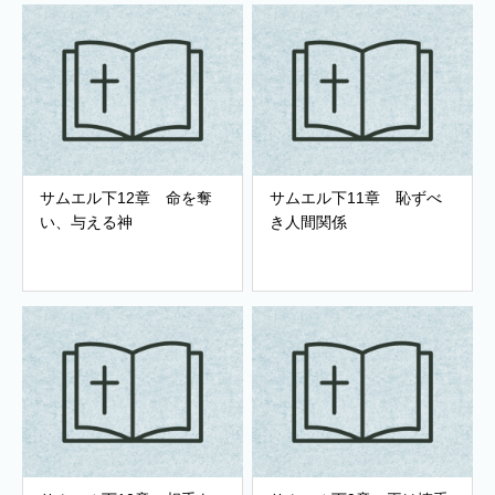
サムエル下12章 命を奪
サムエル下11章 恥ずべ
い、与える神
き人間関係