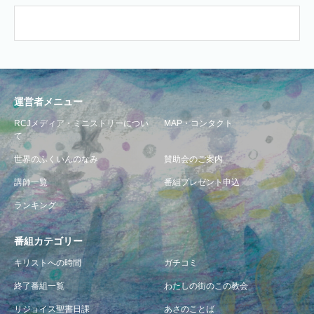
運営者メニュー
RCJメディア・ミニストリーについ
MAP・コンタクト
て
世界のふくいんのなみ
賛助会のご案内
講師一覧
番組プレゼント申込
ランキング
番組カテゴリー
キリストへの時間
ガチコミ
終了番組一覧
わたしの街のこの教会
リジョイス聖書日課
あさのことば