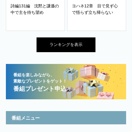
詩編131編 沈黙と謙遜の
ヨハネ12章 目で見ず心
中で主を待ち望め
で悟らず立ち帰らない
ランキングを表示
番組を楽しみながら、
素敵なプレゼントをゲット！
番組プレゼント申込
番組メニュー