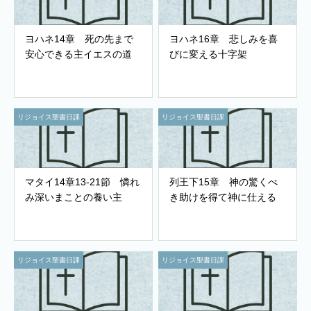
ヨハネ14章 死の先まで
ヨハネ16章 悲しみを喜
安心できる主イエスの道
びに変える十字架
リジョイス聖書日課
リジョイス聖書日課
マタイ14章13-21節 憐れ
列王下15章 神の驚くべ
み深いまことの養い主
き助けを得て神に仕える
リジョイス聖書日課
リジョイス聖書日課