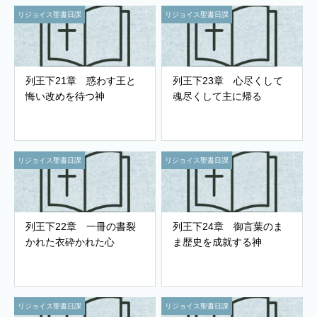
リジョイス聖書日課
リジョイス聖書日課
列王下21章 惑わす王と
列王下23章 心尽くして
悔い改めを待つ神
魂尽くして主に帰る
リジョイス聖書日課
リジョイス聖書日課
列王下22章 一冊の書裂
列王下24章 御言葉のま
かれた衣砕かれた心
ま歴史を成就する神
リジョイス聖書日課
リジョイス聖書日課