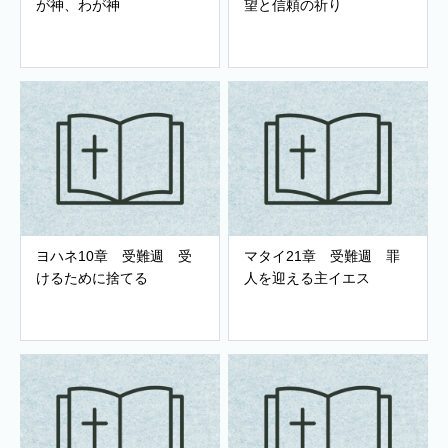
が神、わが神
望と信頼の祈り
ヨハネ10章 受難週 受
マタイ21章 受難週 罪
けるために捨てる
人を迎える主イエス