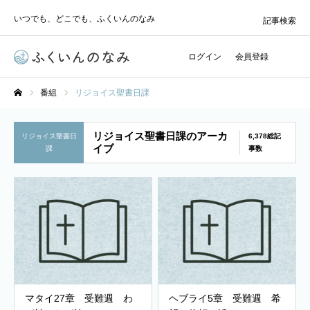
いつでも、どこでも、ふくいんのなみ
記事検索
ログイン
会員登録
番組
リジョイス聖書日課
ホーム
リジョイス聖書日課のアーカ
リジョイス聖書日
6,378総記
イブ
課
事数
マタイ27章 受難週 わ
ヘブライ5章 受難週 希