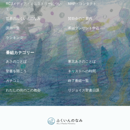
RCJメディア・ミニストリーについ
MAP・コンタクト
て
世界のふくいんのなみ
賛助会のご案内
講師一覧
番組プレゼント申込
ランキング
番組カテゴリー
あさのことば
東北あさのことば
聖書を開こう
キリストへの時間
ガチコミ
終了番組一覧
わたしの街のこの教会
リジョイス聖書日課