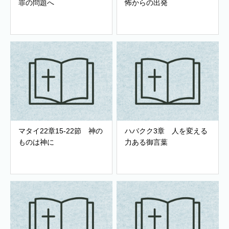
罪の問題へ
怖からの出発
マタイ22章15-22節 神の
ハバクク3章 人を変える
ものは神に
力ある御言葉