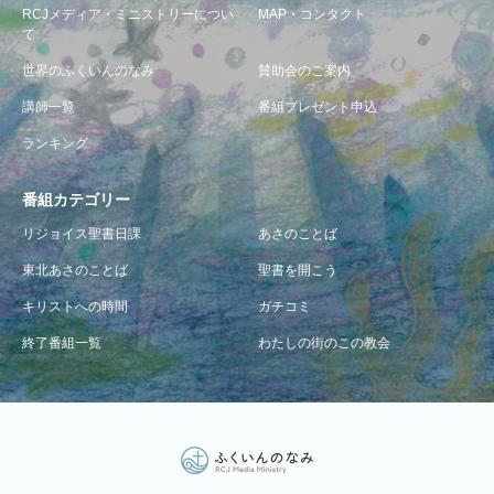
RCJメディア・ミニストリーについ
MAP・コンタクト
て
世界のふくいんのなみ
賛助会のご案内
講師一覧
番組プレゼント申込
ランキング
番組カテゴリー
リジョイス聖書日課
あさのことば
東北あさのことば
聖書を開こう
キリストへの時間
ガチコミ
終了番組一覧
わたしの街のこの教会