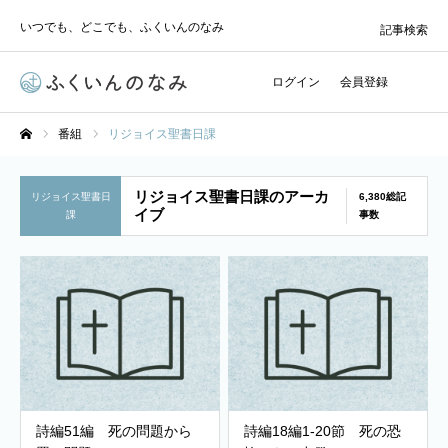
いつでも、どこでも、ふくいんのなみ
記事検索
ログイン
会員登録
番組
リジョイス聖書日課
ホーム
リジョイス聖書日課のアーカ
リジョイス聖書日
6,380総記
イブ
課
事数
詩編51編 死の問題から
詩編18編1-20節 死の恐