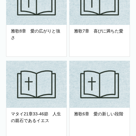
雅歌8章 愛の広がりと強
雅歌7章 喜びに満ちた愛
さ
マタイ21章33-46節 人生
雅歌6章 愛の新しい段階
の親石であるイエス