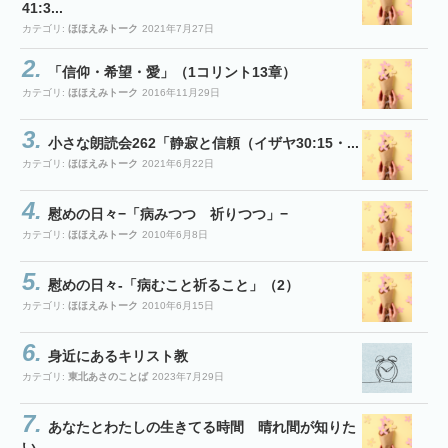
41:3...
カテゴリ:
ほほえみトーク
2021年7月27日
「信仰・希望・愛」（1コリント13章）
カテゴリ:
ほほえみトーク
2016年11月29日
小さな朗読会262「静寂と信頼（イザヤ30:15・...
カテゴリ:
ほほえみトーク
2021年6月22日
慰めの日々−「病みつつ 祈りつつ」−
カテゴリ:
ほほえみトーク
2010年6月8日
慰めの日々-「病むこと祈ること」（2）
カテゴリ:
ほほえみトーク
2010年6月15日
身近にあるキリスト教
カテゴリ:
東北あさのことば
2023年7月29日
あなたとわたしの生きてる時間 晴れ間が知りた
い