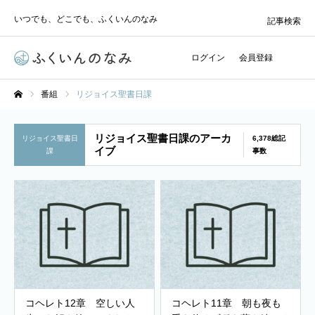
いつでも、どこでも、ふくいんのなみ
記事検索
ログイン
会員登録
番組
リジョイス聖書日課
ホーム
リジョイス聖書日課のアーカ
リジョイス聖書日
6,378総記
イブ
課
事数
コヘレト12章 空しい人
コヘレト11章 朝も夜も