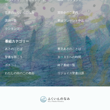
RCJメディア・ミニストリーについ
MAP・コンタクト
て
世界のふくいんのなみ
賛助会のご案内
講師一覧
番組プレゼント申込
ランキング
番組カテゴリー
あさのことば
東北あさのことば
聖書を開こう
キリストへの時間
ガチコミ
終了番組一覧
わたしの街のこの教会
リジョイス聖書日課