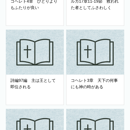
コヘレト4章 ひとりより
ルカ17章11-19節 救われ
もふたりが良い
た者としてふさわしく
詩編97編 主は王として
コヘレト3章 天下の何事
即位される
にも神の時がある