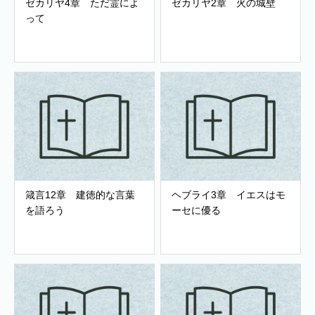
ゼカリヤ4章 ただ霊によ
ゼカリヤ2章 火の城壁
って
箴言12章 建徳的な言葉
ヘブライ3章 イエスはモ
を語ろう
ーセに優る