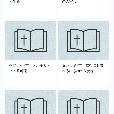
人生を
のの写し
ヘブライ7章 メルキゼデ
ゼカリヤ7章 飲むにも食
クの祭司職
べるにも神の栄光を