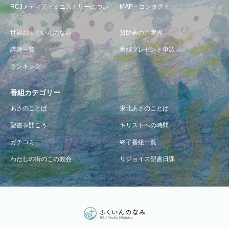
RCJメディア・ミニストリーについ
MAP・コンタクト
て
世界のふくいんのなみ
賛助会のご案内
講師一覧
番組プレゼント申込
ランキング
番組カテゴリー
あさのことば
東北あさのことば
聖書を開こう
キリストへの時間
ガチコミ
終了番組一覧
わたしの街のこの教会
リジョイス聖書日課