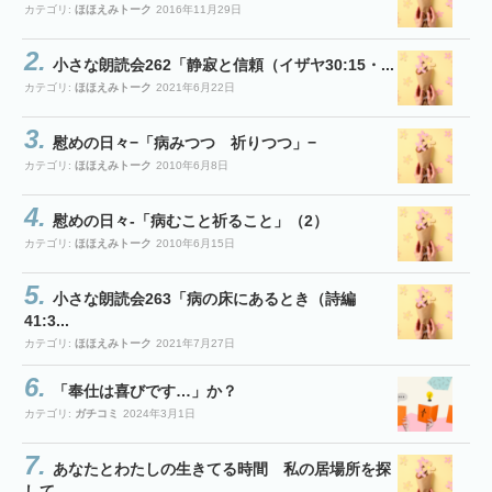
カテゴリ:
ほほえみトーク
2016年11月29日
小さな朗読会262「静寂と信頼（イザヤ30:15・...
カテゴリ:
ほほえみトーク
2021年6月22日
慰めの日々−「病みつつ 祈りつつ」−
カテゴリ:
ほほえみトーク
2010年6月8日
慰めの日々-「病むこと祈ること」（2）
カテゴリ:
ほほえみトーク
2010年6月15日
小さな朗読会263「病の床にあるとき（詩編
41:3...
カテゴリ:
ほほえみトーク
2021年7月27日
「奉仕は喜びです…」か？
カテゴリ:
ガチコミ
2024年3月1日
あなたとわたしの生きてる時間 私の居場所を探
して