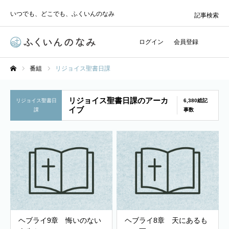
いつでも、どこでも、ふくいんのなみ
記事検索
ログイン
会員登録
番組
リジョイス聖書日課
ホーム
リジョイス聖書日課のアーカ
リジョイス聖書日
6,380総記
イブ
課
事数
ヘブライ9章 悔いのない
ヘブライ8章 天にあるも