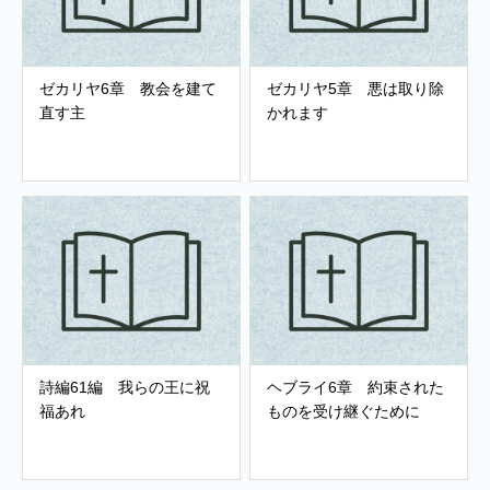
ゼカリヤ6章 教会を建て
ゼカリヤ5章 悪は取り除
直す主
かれます
詩編61編 我らの王に祝
ヘブライ6章 約束された
福あれ
ものを受け継ぐために