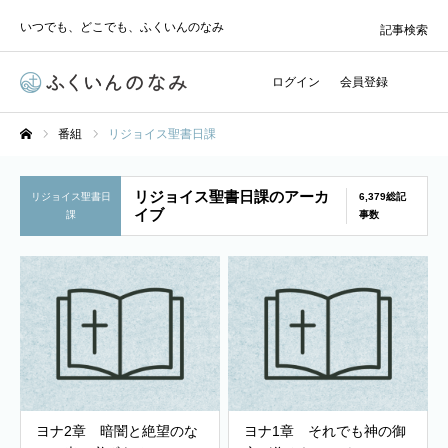
いつでも、どこでも、ふくいんのなみ
記事検索
ログイン
会員登録
番組
リジョイス聖書日課
ホーム
リジョイス聖書日課のアーカ
リジョイス聖書日
6,379総記
イブ
課
事数
ヨナ2章 暗闇と絶望のな
ヨナ1章 それでも神の御