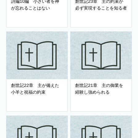
詩編10編 小さい者を神
創世記23章 主の約束が
が忘れることはない
必ず実現することを知る者
創世記22章 主が備えた
創世記21章 主の御業を
小羊と祝福の約束
経験し強められる