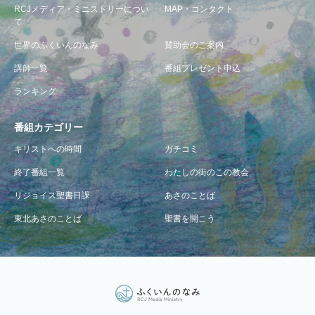
RCJメディア・ミニストリーについ
MAP・コンタクト
て
世界のふくいんのなみ
賛助会のご案内
講師一覧
番組プレゼント申込
ランキング
番組カテゴリー
キリストへの時間
ガチコミ
終了番組一覧
わたしの街のこの教会
リジョイス聖書日課
あさのことば
東北あさのことば
聖書を開こう