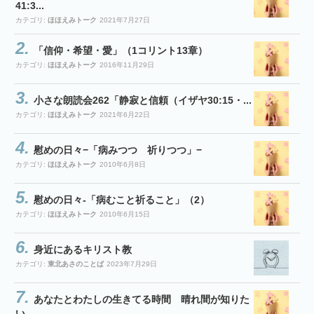
41:3...
カテゴリ:
ほほえみトーク
2021年7月27日
「信仰・希望・愛」（1コリント13章）
カテゴリ:
ほほえみトーク
2016年11月29日
小さな朗読会262「静寂と信頼（イザヤ30:15・...
カテゴリ:
ほほえみトーク
2021年6月22日
慰めの日々−「病みつつ 祈りつつ」−
カテゴリ:
ほほえみトーク
2010年6月8日
慰めの日々-「病むこと祈ること」（2）
カテゴリ:
ほほえみトーク
2010年6月15日
身近にあるキリスト教
カテゴリ:
東北あさのことば
2023年7月29日
あなたとわたしの生きてる時間 晴れ間が知りた
い