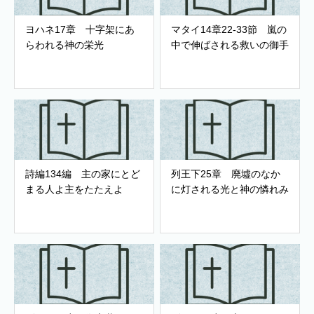
ヨハネ17章 十字架にあ
マタイ14章22-33節 嵐の
らわれる神の栄光
中で伸ばされる救いの御手
詩編134編 主の家にとど
列王下25章 廃墟のなか
まる人よ主をたたえよ
に灯される光と神の憐れみ