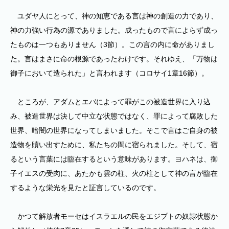
ユダヤ人にとって、神の知恵である言は神の創造の力であり、
神の力強い行為の源でありました。成ったもので言によらず成っ
たものは一つもありません（3節）。この言の内に命がありまし
た。言はまさに命の根源であったわけです。それゆえ、「万物は
御子において造られた」と言われます（コロサイ1章16節）。
ところが、アダムとエバによって罪がこの被造世界に入り込
み、被造世界は決して中立な状態ではなく、罪によって腐敗した
世界、暗闇の世界になってしまいました。そこで言はご自身の被
造物を贖い出すために、私たちの間に宿られました。そして、宿
るという言葉には臨在するという意味があります。ヨハネは、御
子イエスの受肉に、あたかも雲の柱、火の柱として神の言が臨在
するような栄光を見たと証言しているのです。
かつて解放者モーセはイスラエルの民をエジプトの奴隷状態か