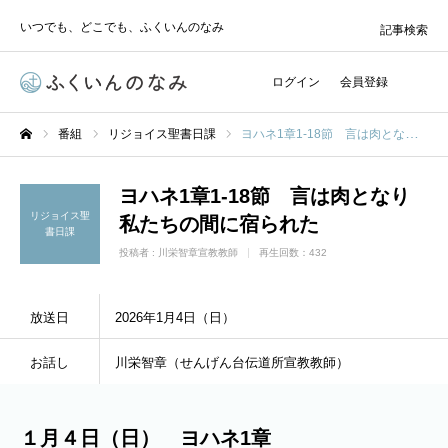
いつでも、どこでも、ふくいんのなみ
記事検索
ログイン
会員登録
番組
リジョイス聖書日課
ヨハネ1章1-18節 言は肉となり私たちの間に宿られた
ホーム
ヨハネ1章1-18節 言は肉となり
リジョイス聖
私たちの間に宿られた
書日課
投稿者 :
川栄智章宣教教師
再生回数：432
放送日
2026年1月4日（日）
お話し
川栄智章（せんげん台伝道所宣教教師）
１月４日（日） ヨハネ1章