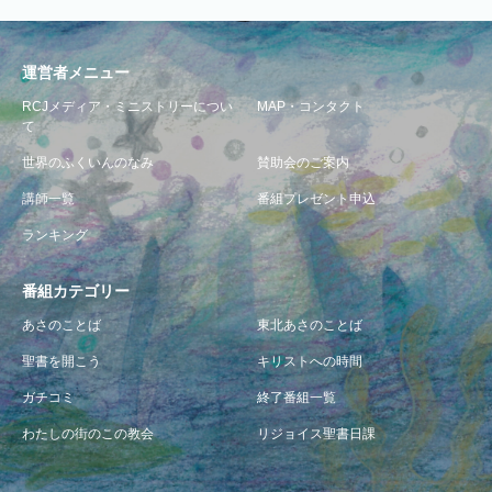
運営者メニュー
RCJメディア・ミニストリーについ
MAP・コンタクト
て
世界のふくいんのなみ
賛助会のご案内
講師一覧
番組プレゼント申込
ランキング
番組カテゴリー
あさのことば
東北あさのことば
聖書を開こう
キリストへの時間
ガチコミ
終了番組一覧
わたしの街のこの教会
リジョイス聖書日課