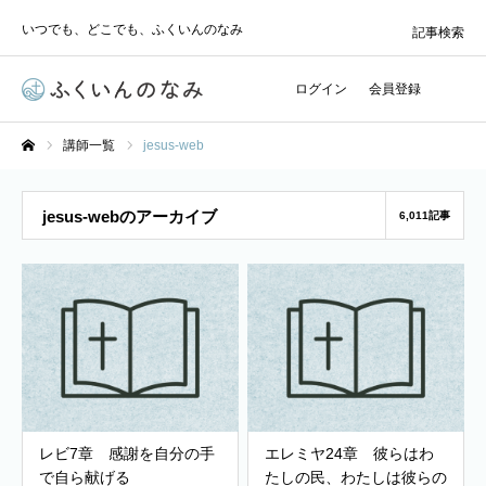
いつでも、どこでも、ふくいんのなみ
記事検索
ログイン
会員登録
講師一覧
jesus-web
ホーム
jesus-webのアーカイブ
6,011記事
レビ7章 感謝を自分の手
エレミヤ24章 彼らはわ
で自ら献げる
たしの民、わたしは彼らの