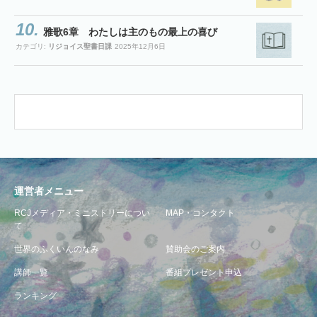
雅歌6章 わたしは主のもの最上の喜び
カテゴリ:
リジョイス聖書日課
2025年12月6日
運営者メニュー
RCJメディア・ミニストリーについ
MAP・コンタクト
て
世界のふくいんのなみ
賛助会のご案内
講師一覧
番組プレゼント申込
ランキング