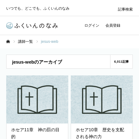
いつでも、どこでも、ふくいんのなみ
記事検索
ログイン
会員登録
講師一覧
jesus-web
ホーム
jesus-webのアーカイブ
6,011記事
ホセア11章 神の罰の目
ホセア10章 歴史を支配
的
される神の力