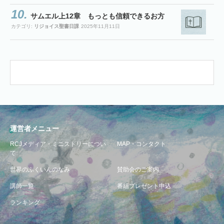
サムエル上12章 もっとも信頼できるお方
カテゴリ:
リジョイス聖書日課
2025年11月11日
運営者メニュー
RCJメディア・ミニストリーについ
MAP・コンタクト
て
世界のふくいんのなみ
賛助会のご案内
講師一覧
番組プレゼント申込
ランキング