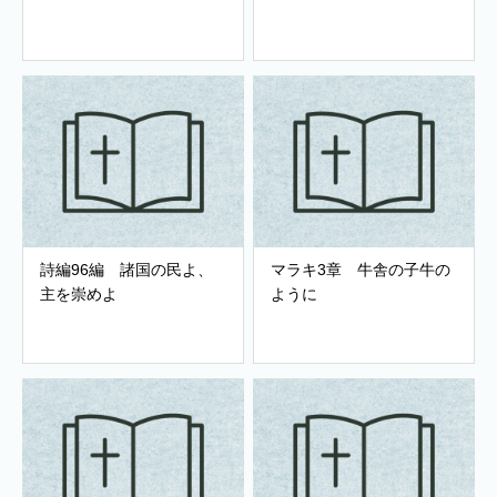
詩編96編 諸国の民よ、
マラキ3章 牛舎の子牛の
主を崇めよ
ように