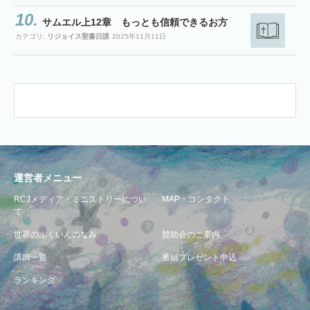
サムエル上12章 もっとも信頼できるお方
カテゴリ:
リジョイス聖書日課
2025年11月11日
運営者メニュー
RCJメディア・ミニストリーについ
MAP・コンタクト
て
世界のふくいんのなみ
賛助会のご案内
講師一覧
番組プレゼント申込
ランキング