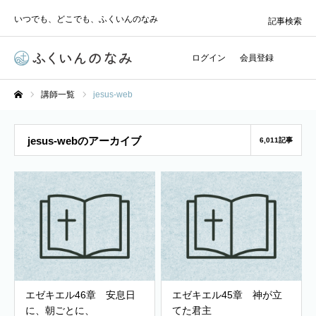
いつでも、どこでも、ふくいんのなみ
記事検索
ログイン
会員登録
講師一覧
jesus-web
ホーム
jesus-webのアーカイブ
6,011記事
エゼキエル46章 安息日
エゼキエル45章 神が立
に、朝ごとに、
てた君主