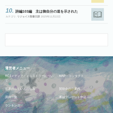
詩編103編 主は御自分の道を示された
カテゴリ:
リジョイス聖書日課
2025年11月22日
運営者メニュー
RCJメディア・ミニストリーについ
MAP・コンタクト
て
世界のふくいんのなみ
賛助会のご案内
講師一覧
番組プレゼント申込
ランキング