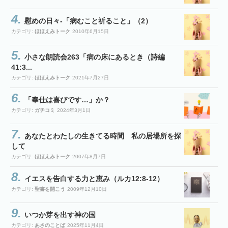
慰めの日々-「病むこと祈ること」（2）
カテゴリ:
ほほえみトーク
2010年6月15日
小さな朗読会263「病の床にあるとき（詩編
41:3...
カテゴリ:
ほほえみトーク
2021年7月27日
「奉仕は喜びです…」か？
カテゴリ:
ガチコミ
2024年3月1日
あなたとわたしの生きてる時間 私の居場所を探
して
カテゴリ:
ほほえみトーク
2007年8月7日
イエスを告白する力と恵み（ルカ12:8-12）
カテゴリ:
聖書を開こう
2009年12月10日
いつか芽を出す神の国
カテゴリ:
あさのことば
2025年11月4日