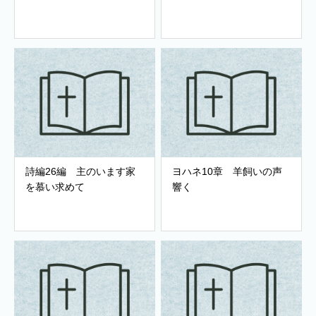
詩編26編 主のいます家
ヨハネ10章 羊飼いの声
を慕い求めて
響く