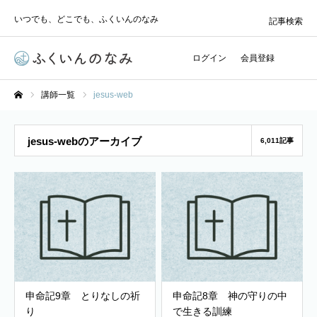
いつでも、どこでも、ふくいんのなみ
記事検索
ログイン
会員登録
講師一覧
jesus-web
ホーム
jesus-webのアーカイブ
6,011記事
申命記9章 とりなしの祈
申命記8章 神の守りの中
り
で生きる訓練