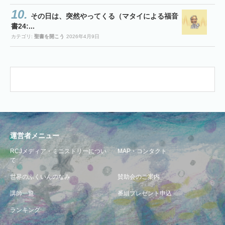
その日は、突然やってくる（マタイによる福音
書24:...
カテゴリ:
聖書を開こう
2026年4月9日
運営者メニュー
RCJメディア・ミニストリーについ
MAP・コンタクト
て
世界のふくいんのなみ
賛助会のご案内
講師一覧
番組プレゼント申込
ランキング