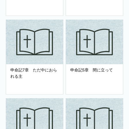
申命記7章 ただ中におら
申命記5章 間に立って
れる主