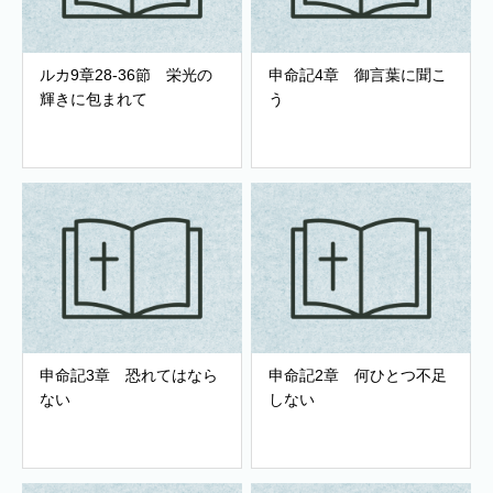
ルカ9章28-36節 栄光の
申命記4章 御言葉に聞こ
輝きに包まれて
う
申命記3章 恐れてはなら
申命記2章 何ひとつ不足
ない
しない