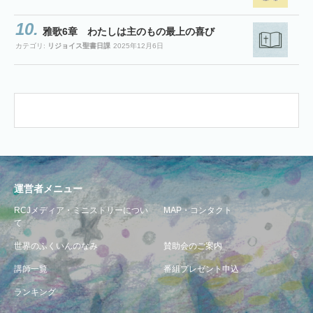
雅歌6章 わたしは主のもの最上の喜び
カテゴリ:
リジョイス聖書日課
2025年12月6日
運営者メニュー
RCJメディア・ミニストリーについ
MAP・コンタクト
て
世界のふくいんのなみ
賛助会のご案内
講師一覧
番組プレゼント申込
ランキング