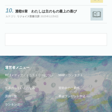
雅歌6章 わたしは主のもの最上の喜び
カテゴリ:
リジョイス聖書日課
2025年12月6日
運営者メニュー
RCJメディア・ミニストリーについ
MAP・コンタクト
て
世界のふくいんのなみ
賛助会のご案内
講師一覧
番組プレゼント申込
ランキング