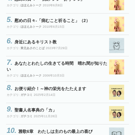
カテゴリ:
ほほえみトーク
2010年6月8日
慰めの日々-「病むこと祈ること」（2）
カテゴリ:
ほほえみトーク
2010年6月15日
身近にあるキリスト教
カテゴリ:
東北あさのことば
2023年7月29日
あなたとわたしの生きてる時間 晴れ間が知りた
い
カテゴリ:
ほほえみトーク
2006年10月3日
お便り紹介！～神の栄光をたたえます
カテゴリ:
ガチコミ
2025年2月14日
聖書人名事典の「カ」
カテゴリ:
ガチコミ
2025年11月28日
雅歌6章 わたしは主のもの最上の喜び