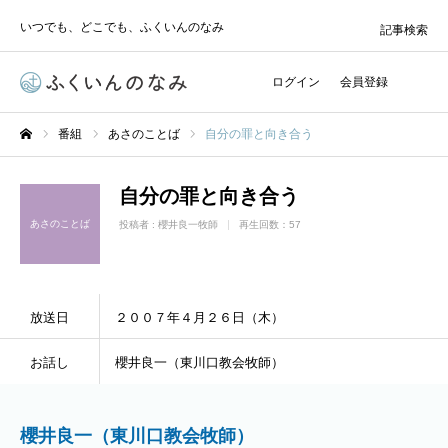
いつでも、どこでも、ふくいんのなみ
記事検索
ログイン
会員登録
番組
あさのことば
自分の罪と向き合う
ホーム
自分の罪と向き合う
あさのことば
投稿者 :
櫻井良一牧師
再生回数：57
放送日
２００７年４月２６日（木）
お話し
櫻井良一（東川口教会牧師）
櫻井良一（東川口教会牧師）