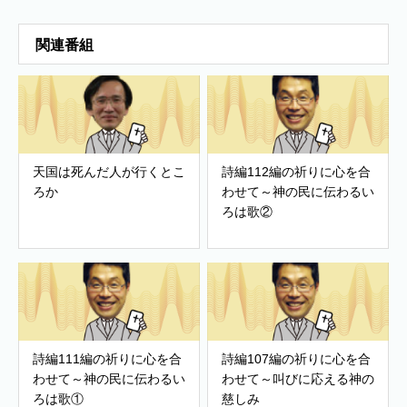
関連番組
天国は死んだ人が行くとこ
詩編112編の祈りに心を合
ろか
わせて～神の民に伝わるい
ろは歌②
詩編111編の祈りに心を合
詩編107編の祈りに心を合
わせて～神の民に伝わるい
わせて～叫びに応える神の
ろは歌①
慈しみ