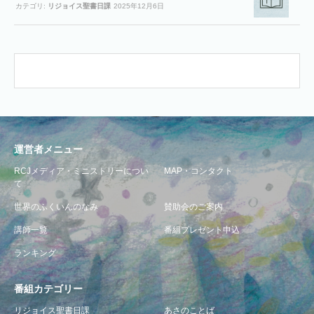
カテゴリ:
リジョイス聖書日課
2025年12月6日
運営者メニュー
RCJメディア・ミニストリーについ
MAP・コンタクト
て
世界のふくいんのなみ
賛助会のご案内
講師一覧
番組プレゼント申込
ランキング
番組カテゴリー
リジョイス聖書日課
あさのことば