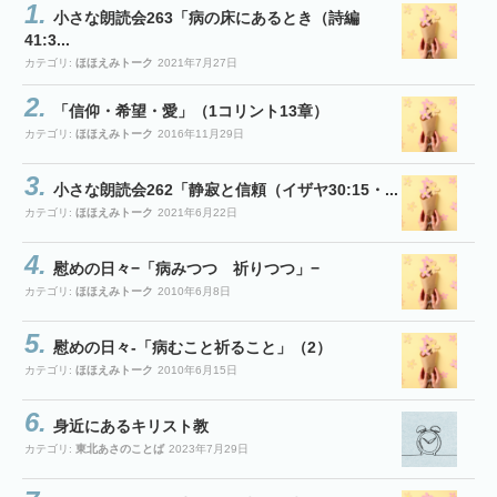
小さな朗読会263「病の床にあるとき（詩編
41:3...
カテゴリ:
ほほえみトーク
2021年7月27日
「信仰・希望・愛」（1コリント13章）
カテゴリ:
ほほえみトーク
2016年11月29日
小さな朗読会262「静寂と信頼（イザヤ30:15・...
カテゴリ:
ほほえみトーク
2021年6月22日
慰めの日々−「病みつつ 祈りつつ」−
カテゴリ:
ほほえみトーク
2010年6月8日
慰めの日々-「病むこと祈ること」（2）
カテゴリ:
ほほえみトーク
2010年6月15日
身近にあるキリスト教
カテゴリ:
東北あさのことば
2023年7月29日