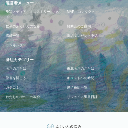
運営者メニュー
RCJメディア・ミニストリーについ
MAP・コンタクト
て
世界のふくいんのなみ
賛助会のご案内
講師一覧
番組プレゼント申込
ランキング
番組カテゴリー
あさのことば
東北あさのことば
聖書を開こう
キリストへの時間
ガチコミ
終了番組一覧
わたしの街のこの教会
リジョイス聖書日課