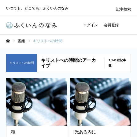
いつでも、どこでも、ふくいんのなみ
記事検索
ログイン
会員登録
番組
キリストへの時間
ホーム
キリストへの時間のアーカ
1,141総記事
キリストへの時間
イブ
数
種
光ある内に