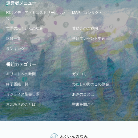
運営者メニュー
RCJメディア・ミニストリーについ
MAP・コンタクト
て
世界のふくいんのなみ
賛助会のご案内
講師一覧
番組プレゼント申込
ランキング
番組カテゴリー
キリストへの時間
ガチコミ
終了番組一覧
わたしの街のこの教会
リジョイス聖書日課
あさのことば
東北あさのことば
聖書を開こう