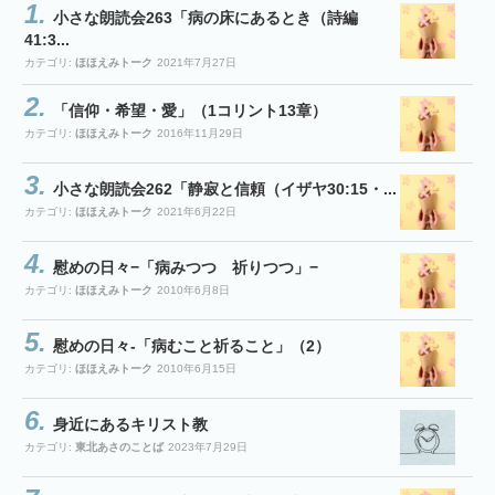
小さな朗読会263「病の床にあるとき（詩編
41:3...
カテゴリ:
ほほえみトーク
2021年7月27日
「信仰・希望・愛」（1コリント13章）
カテゴリ:
ほほえみトーク
2016年11月29日
小さな朗読会262「静寂と信頼（イザヤ30:15・...
カテゴリ:
ほほえみトーク
2021年6月22日
慰めの日々−「病みつつ 祈りつつ」−
カテゴリ:
ほほえみトーク
2010年6月8日
慰めの日々-「病むこと祈ること」（2）
カテゴリ:
ほほえみトーク
2010年6月15日
身近にあるキリスト教
カテゴリ:
東北あさのことば
2023年7月29日