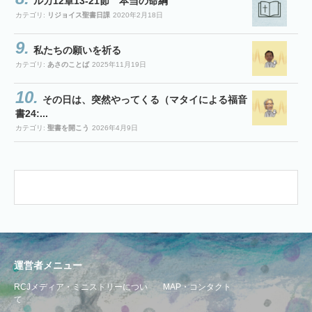
ルカ12章13-21節 本当の命綱
カテゴリ:
リジョイス聖書日課
2020年2月18日
私たちの願いを祈る
カテゴリ:
あさのことば
2025年11月19日
その日は、突然やってくる（マタイによる福音
書24:...
カテゴリ:
聖書を開こう
2026年4月9日
運営者メニュー
RCJメディア・ミニストリーについ
MAP・コンタクト
て