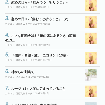
慰めの日々−「病みつつ 祈りつつ」−
カテゴリ:
ほほえみトーク
2010年6月8日
慰めの日々-「病むこと祈ること」（2）
カテゴリ:
ほほえみトーク
2010年6月15日
小さな朗読会263「病の床にあるとき（詩編
41:3...
カテゴリ:
ほほえみトーク
2021年7月27日
「信仰・希望・愛」（1コリント13章）
カテゴリ:
ほほえみトーク
2016年11月29日
神からの割当て
カテゴリ:
あさのことば
2019年10月22日
ルーツ（1）人間に定まっていること
カテゴリ:
ほほえみトーク
2009年8月4日