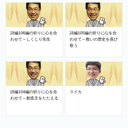
詩編106編の祈りに心を合
詩編105編の祈りに心を合
わせて～しくじり先生
わせて～救いの歴史を喜び
歌う
詩編104編の祈りに心を合
スイカ
わせて～創造主をたたえる