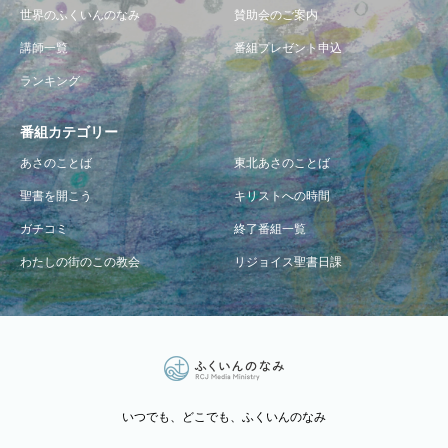
世界のふくいんのなみ
賛助会のご案内
講師一覧
番組プレゼント申込
ランキング
番組カテゴリー
あさのことば
東北あさのことば
聖書を開こう
キリストへの時間
ガチコミ
終了番組一覧
わたしの街のこの教会
リジョイス聖書日課
いつでも、どこでも、ふくいんのなみ