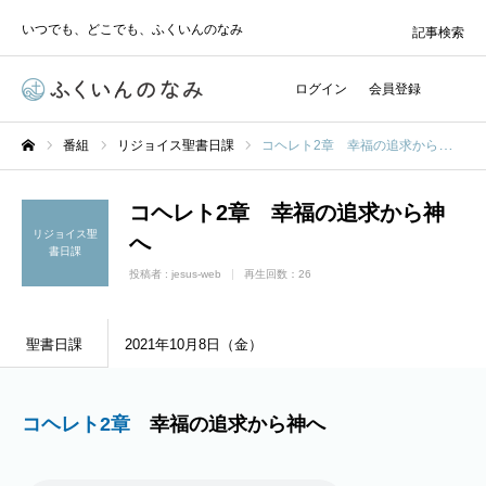
いつでも、どこでも、ふくいんのなみ
記事検索
ログイン
会員登録
番組
リジョイス聖書日課
コヘレト2章 幸福の追求から神へ
ホーム
コヘレト2章 幸福の追求から神
リジョイス聖
へ
書日課
投稿者 :
jesus-web
再生回数：26
聖書日課
2021年10月8日（金）
コヘレト2章
幸福の追求から神へ