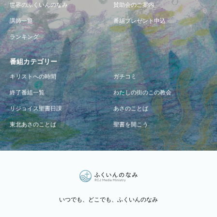
世界のふくいんのなみ
賛助会のご案内
講師一覧
番組プレゼント申込
ランキング
番組カテゴリー
キリストへの時間
ガチコミ
終了番組一覧
わたしの街のこの教会
リジョイス聖書日課
あさのことば
東北あさのことば
聖書を開こう
いつでも、どこでも、ふくいんのなみ