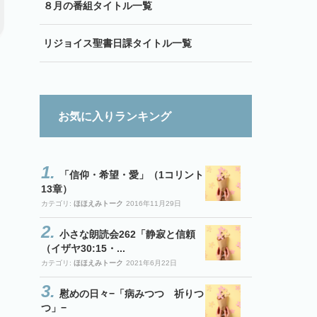
８月の番組タイトル一覧
リジョイス聖書日課タイトル一覧
お気に入りランキング
「信仰・希望・愛」（1コリント
13章）
カテゴリ:
ほほえみトーク
2016年11月29日
小さな朗読会262「静寂と信頼
（イザヤ30:15・...
カテゴリ:
ほほえみトーク
2021年6月22日
慰めの日々−「病みつつ 祈りつ
つ」−