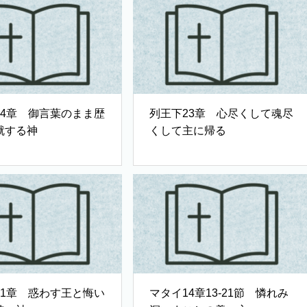
24章 御言葉のまま歴
列王下23章 心尽くして魂尽
就する神
くして主に帰る
21章 惑わす王と悔い
マタイ14章13-21節 憐れみ