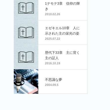
1テモテ3章 信仰の輝
き
2010.02.26
エゼキエル10章 人に
示された主の栄光の姿
2025.07.22
歴代下33章 主に背く
主の証人
2016.10.19
不思議な夢
2004.09.5