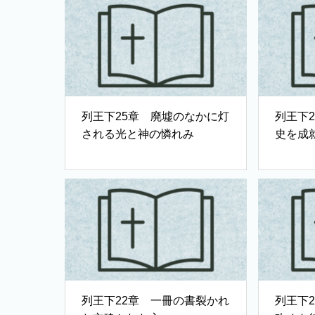
列王下25章 廃墟のなかに灯
列王下
される光と神の憐れみ
史を成
列王下22章 一冊の書裂かれ
列王下