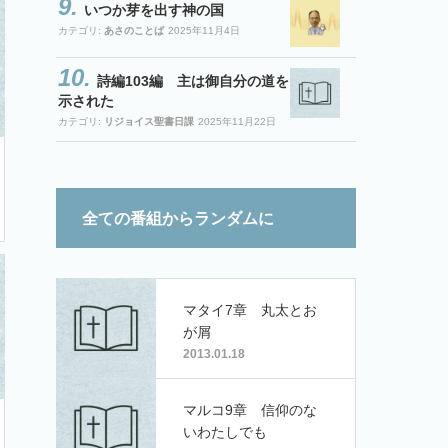
いつか芽を出す神の国
カテゴリ:
あさのことば
2025年11月4日
詩編103編 主は御自分の道を
示された
カテゴリ:
リジョイス聖書日課
2025年11月22日
全ての番組からランダムに
マタイ7章 丸太とお
が屑
2013.01.18
マルコ9章 信仰のな
いわたしでも