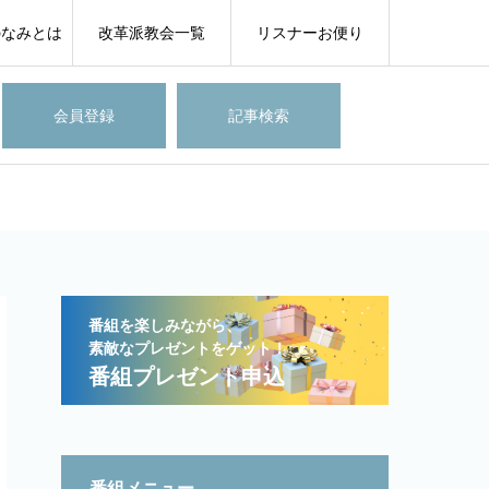
のなみとは
改革派教会一覧
リスナーお便り
会員登録
記事検索
番組を楽しみながら、
素敵なプレゼントをゲット！
番組プレゼント申込
番組メニュー