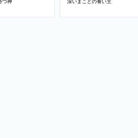
待つ神
深いまことの養い主