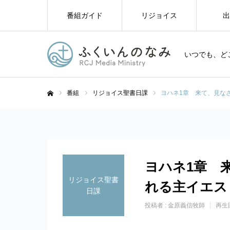
番組ガイド
リジョイス
出
いつでも、ど
番組
リジョイス聖書日課
ヨハネ1章 来て、見な
ホーム
ヨハネ1章 
リジョイス聖書
れる主イエス
日課
投稿者 :
金原義信牧師
再生