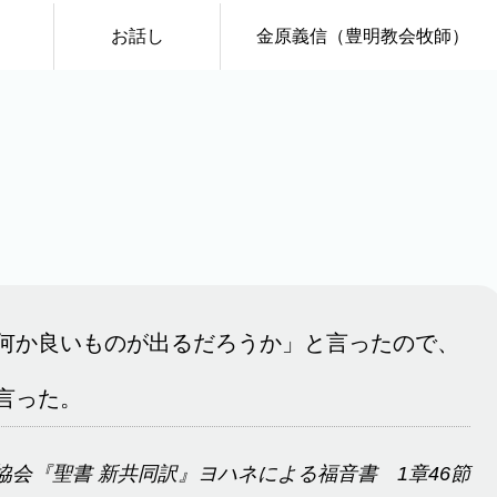
お話し
金原義信（豊明教会牧師）
何か良いものが出るだろうか」と言ったので、
言った。
協会『聖書 新共同訳』ヨハネによる福音書 1章46節