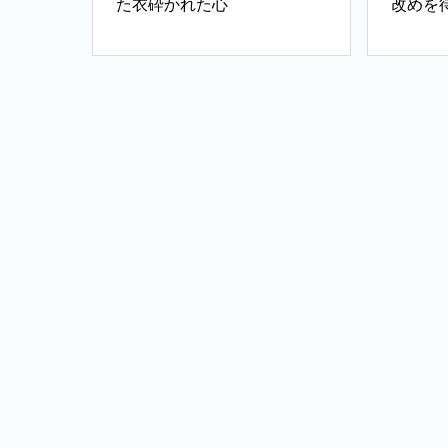
た衣砕かれた心
改めを