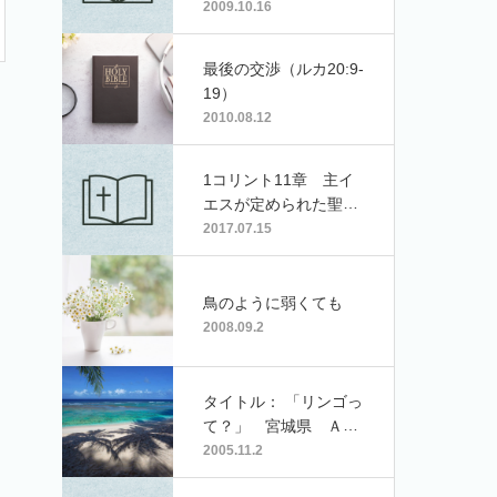
2009.10.16
最後の交渉（ルカ20:9-
19）
2010.08.12
1コリント11章 主イ
エスが定められた聖餐
式
2017.07.15
鳥のように弱くても
2008.09.2
タイトル： 「リンゴっ
て？」 宮城県 Ａ･
Ｓさん
2005.11.2