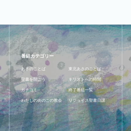
番組カテゴリー
あさのことば
東北あさのことば
聖書を開こう
キリストへの時間
ガチコミ
終了番組一覧
わたしの街のこの教会
リジョイス聖書日課