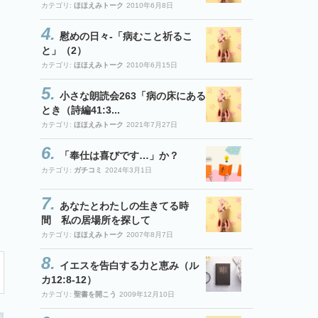
カテゴリ:
ほほえみトーク
2010年6月8日
慰めの日々-「病むこと祈るこ
と」（2）
カテゴリ:
ほほえみトーク
2010年6月15日
小さな朗読会263「病の床にある
とき（詩編41:3...
カテゴリ:
ほほえみトーク
2021年7月27日
「奉仕は喜びです…」か？
カテゴリ:
ガチコミ
2024年3月1日
あなたとわたしの生きてる時
間 私の居場所を探して
カテゴリ:
ほほえみトーク
2007年8月7日
イエスを告白する力と恵み（ル
カ12:8-12）
カテゴリ:
聖書を開こう
2009年12月10日