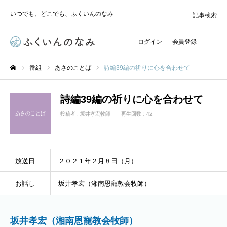
いつでも、どこでも、ふくいんのなみ
記事検索
ログイン
会員登録
番組
あさのことば
詩編39編の祈りに心を合わせて
ホーム
詩編39編の祈りに心を合わせて
あさのことば
投稿者 :
坂井孝宏牧師
再生回数：42
放送日
２０２１年２月８日（月）
お話し
坂井孝宏（湘南恩寵教会牧師）
坂井孝宏（湘南恩寵教会牧師）