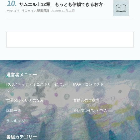
サムエル上12章 もっとも信頼できるお方
カテゴリ:
リジョイス聖書日課
2025年11月11日
運営者メニュー
RCJメディア・ミニストリーについ
MAP・コンタクト
て
世界のふくいんのなみ
賛助会のご案内
講師一覧
番組プレゼント申込
ランキング
番組カテゴリー