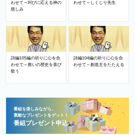
わせて～叫びに応える神の
わせて～しくじり先生
慈しみ
詩編105編の祈りに心を合
詩編104編の祈りに心を合
わせて～救いの歴史を喜び
わせて～創造主をたたえる
歌う
番組を楽しみながら、
素敵なプレゼントをゲット！
番組プレゼント申込