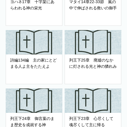
ヨハネ17章 十字架にあ
マタイ14章22-33節 嵐の
らわれる神の栄光
中で伸ばされる救いの御手
詩編134編 主の家にとど
列王下25章 廃墟のなか
まる人よ主をたたえよ
に灯される光と神の憐れみ
列王下24章 御言葉のま
列王下23章 心尽くして
ま歴史を成就する神
魂尽くして主に帰る