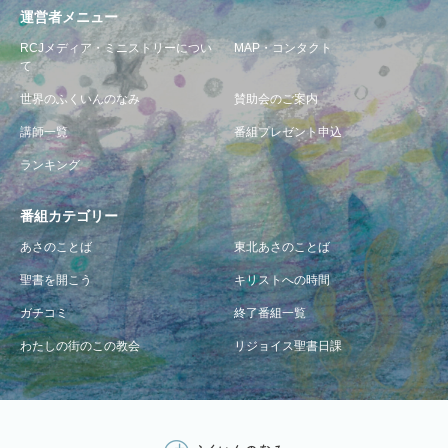
運営者メニュー
RCJメディア・ミニストリーについ
MAP・コンタクト
て
世界のふくいんのなみ
賛助会のご案内
講師一覧
番組プレゼント申込
ランキング
番組カテゴリー
あさのことば
東北あさのことば
聖書を開こう
キリストへの時間
ガチコミ
終了番組一覧
わたしの街のこの教会
リジョイス聖書日課