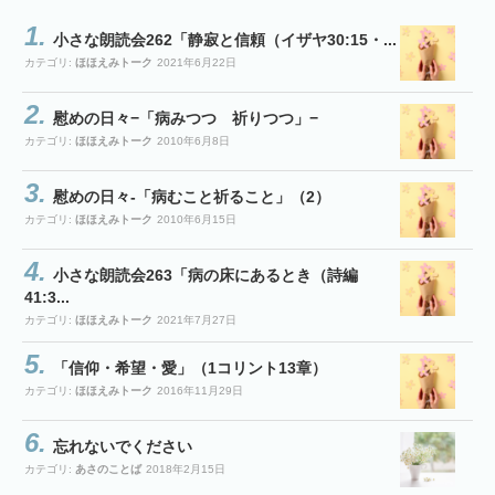
小さな朗読会262「静寂と信頼（イザヤ30:15・...
カテゴリ:
ほほえみトーク
2021年6月22日
慰めの日々−「病みつつ 祈りつつ」−
カテゴリ:
ほほえみトーク
2010年6月8日
慰めの日々-「病むこと祈ること」（2）
カテゴリ:
ほほえみトーク
2010年6月15日
小さな朗読会263「病の床にあるとき（詩編
41:3...
カテゴリ:
ほほえみトーク
2021年7月27日
「信仰・希望・愛」（1コリント13章）
カテゴリ:
ほほえみトーク
2016年11月29日
忘れないでください
カテゴリ:
あさのことば
2018年2月15日