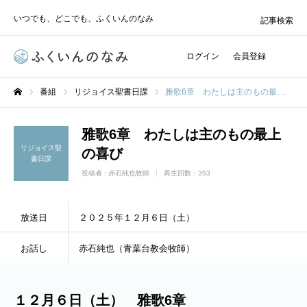
いつでも、どこでも、ふくいんのなみ
記事検索
ログイン
会員登録
番組
リジョイス聖書日課
雅歌6章 わたしは主のもの最上の喜び
ホーム
雅歌6章 わたしは主のもの最上
リジョイス聖
の喜び
書日課
投稿者 :
赤石純也牧師
再生回数：353
放送日
２０２５年１２月６日（土）
お話し
赤石純也（青葉台教会牧師）
１２月６日（土） 雅歌6章