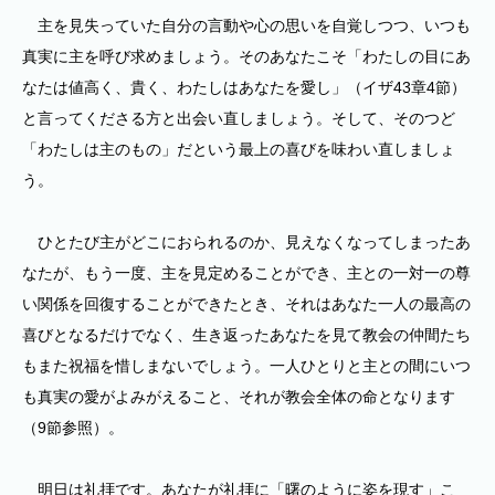
主を見失っていた自分の言動や心の思いを自覚しつつ、いつも
真実に主を呼び求めましょう。そのあなたこそ「わたしの目にあ
なたは値高く、貴く、わたしはあなたを愛し」（イザ43章4節）
と言ってくださる方と出会い直しましょう。そして、そのつど
「わたしは主のもの」だという最上の喜びを味わい直しましょ
う。
ひとたび主がどこにおられるのか、見えなくなってしまったあ
なたが、もう一度、主を見定めることができ、主との一対一の尊
い関係を回復することができたとき、それはあなた一人の最高の
喜びとなるだけでなく、生き返ったあなたを見て教会の仲間たち
もまた祝福を惜しまないでしょう。一人ひとりと主との間にいつ
も真実の愛がよみがえること、それが教会全体の命となります
（9節参照）。
明日は礼拝です。あなたが礼拝に「曙のように姿を現す」こ