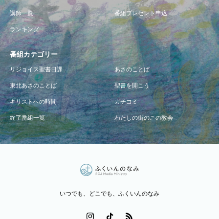
講師一覧
番組プレゼント申込
ランキング
番組カテゴリー
リジョイス聖書日課
あさのことば
東北あさのことば
聖書を開こう
キリストへの時間
ガチコミ
終了番組一覧
わたしの街のこの教会
いつでも、どこでも、ふくいんのなみ