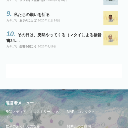
カテゴリ:
リジョイス聖書日課
2020年2月18日
私たちの願いを祈る
カテゴリ:
あさのことば
2025年11月19日
その日は、突然やってくる（マタイによる福音
書24:...
カテゴリ:
聖書を開こう
2026年4月9日
運営者メニュー
RCJメディア・ミニストリーについ
MAP・コンタクト
て
世界のふくいんのなみ
賛助会のご案内