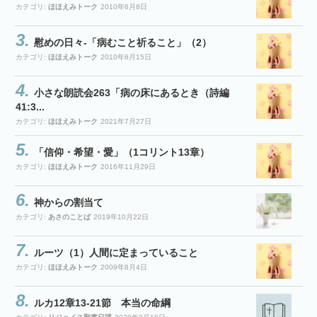
カテゴリ:
ほほえみトーク
2010年6月8日
慰めの日々-「病むこと祈ること」（2）
カテゴリ:
ほほえみトーク
2010年6月15日
小さな朗読会263「病の床にあるとき（詩編
41:3...
カテゴリ:
ほほえみトーク
2021年7月27日
「信仰・希望・愛」（1コリント13章）
カテゴリ:
ほほえみトーク
2016年11月29日
神からの割当て
カテゴリ:
あさのことば
2019年10月22日
ルーツ（1）人間に定まっていること
カテゴリ:
ほほえみトーク
2009年8月4日
ルカ12章13-21節 本当の命綱