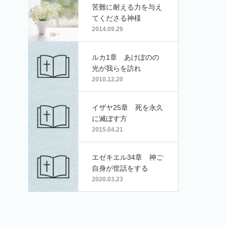
苦難に耐える力を与え
てくださる神様
2014.09.29
ルカ1章 あけぼのの
光が我らを訪れ
2010.12.20
イザヤ25章 死を永久
に滅ぼす方
2015.04.21
エゼキエル34章 神ご
自身が世話をする
2020.03.23