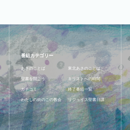
番組カテゴリー
あさのことば
東北あさのことば
聖書を開こう
キリストへの時間
ガチコミ
終了番組一覧
わたしの街のこの教会
リジョイス聖書日課