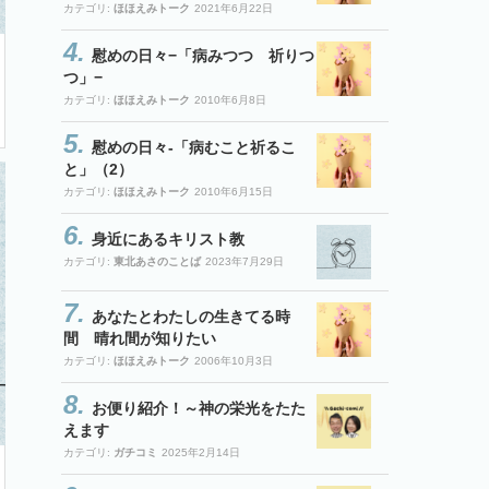
カテゴリ:
ほほえみトーク
2021年6月22日
慰めの日々−「病みつつ 祈りつ
つ」−
カテゴリ:
ほほえみトーク
2010年6月8日
慰めの日々-「病むこと祈るこ
と」（2）
カテゴリ:
ほほえみトーク
2010年6月15日
身近にあるキリスト教
カテゴリ:
東北あさのことば
2023年7月29日
あなたとわたしの生きてる時
間 晴れ間が知りたい
カテゴリ:
ほほえみトーク
2006年10月3日
お便り紹介！～神の栄光をたた
えます
カテゴリ:
ガチコミ
2025年2月14日