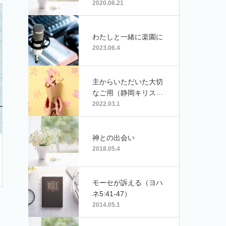
2020.06.21
わたしと一緒に楽園に
2023.06.4
主からいただいた大切
なご用（静岡キリスト
教盲人伝道センター広
2022.03.1
報誌「ホ・ロゴス58
号」より）
神との出会い
2018.05.4
モーセが訴える（ヨハ
ネ5:41-47）
2014.05.1