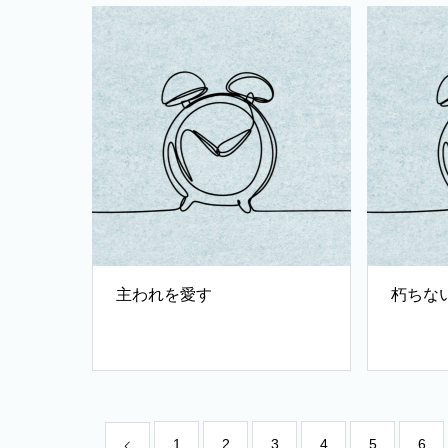
主われを愛す
朽ちな
1
2
3
4
5
6