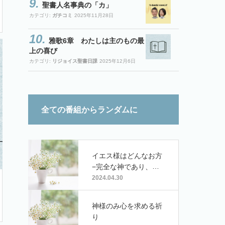
聖書人名事典の「カ」
カテゴリ:
ガチコミ
2025年11月28日
雅歌6章 わたしは主のもの最
上の喜び
カテゴリ:
リジョイス聖書日課
2025年12月6日
全ての番組からランダムに
イエス様はどんなお方
−完全な神であり、完
全な人であるお方
2024.04.30
神様のみ心を求める祈
り