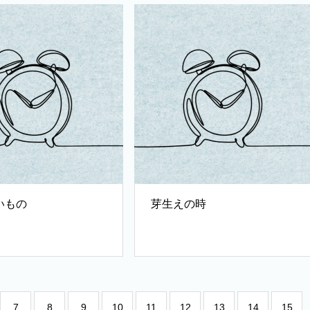
いもの
芽生えの時
7
8
9
10
11
12
13
14
15