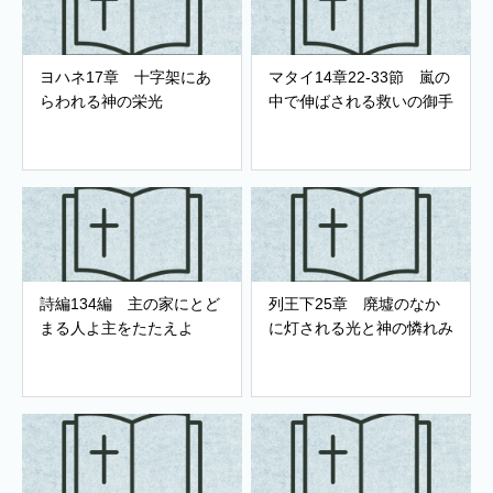
ヨハネ17章 十字架にあ
マタイ14章22-33節 嵐の
らわれる神の栄光
中で伸ばされる救いの御手
詩編134編 主の家にとど
列王下25章 廃墟のなか
まる人よ主をたたえよ
に灯される光と神の憐れみ