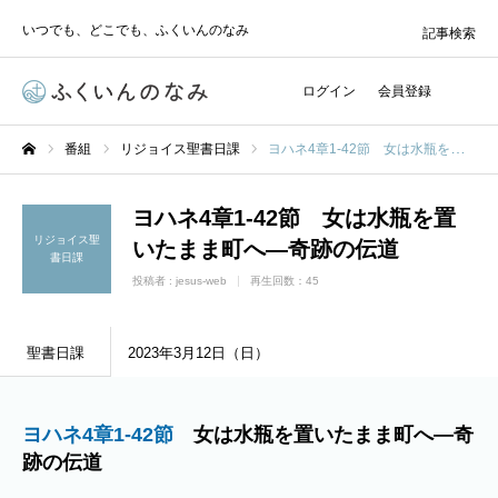
いつでも、どこでも、ふくいんのなみ
記事検索
ログイン
会員登録
番組
リジョイス聖書日課
ヨハネ4章1-42節 女は水瓶を置いたまま町へ―奇跡の伝道
ホーム
ヨハネ4章1-42節 女は水瓶を置
リジョイス聖
いたまま町へ―奇跡の伝道
書日課
投稿者 :
jesus-web
再生回数：45
聖書日課
2023年3月12日（日）
ヨハネ4章1-42節
女は水瓶を置いたまま町へ―奇
跡の伝道