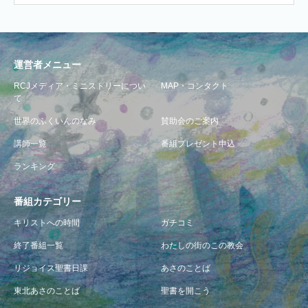
運営者メニュー
RCJメディア・ミニストリーについ
MAP・コンタクト
て
世界のふくいんのなみ
賛助会のご案内
講師一覧
番組プレゼント申込
ランキング
番組カテゴリー
キリストへの時間
ガチコミ
終了番組一覧
わたしの街のこの教会
リジョイス聖書日課
あさのことば
東北あさのことば
聖書を開こう