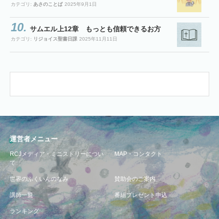
カテゴリ:
あさのことば
2025年9月1日
サムエル上12章 もっとも信頼できるお方
カテゴリ:
リジョイス聖書日課
2025年11月11日
運営者メニュー
RCJメディア・ミニストリーについ
MAP・コンタクト
て
世界のふくいんのなみ
賛助会のご案内
講師一覧
番組プレゼント申込
ランキング