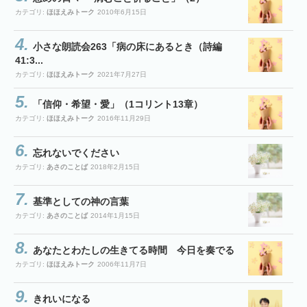
カテゴリ:
ほほえみトーク
2010年6月15日
小さな朗読会263「病の床にあるとき（詩編
41:3...
カテゴリ:
ほほえみトーク
2021年7月27日
「信仰・希望・愛」（1コリント13章）
カテゴリ:
ほほえみトーク
2016年11月29日
忘れないでください
カテゴリ:
あさのことば
2018年2月15日
基準としての神の言葉
カテゴリ:
あさのことば
2014年1月15日
あなたとわたしの生きてる時間 今日を奏でる
カテゴリ:
ほほえみトーク
2006年11月7日
きれいになる