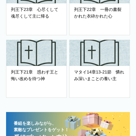
列王下23章 心尽くして
列王下22章 一冊の書裂
魂尽くして主に帰る
かれた衣砕かれた心
列王下21章 惑わす王と
マタイ14章13-21節 憐れ
悔い改めを待つ神
み深いまことの養い主
番組を楽しみながら、
素敵なプレゼントをゲット！