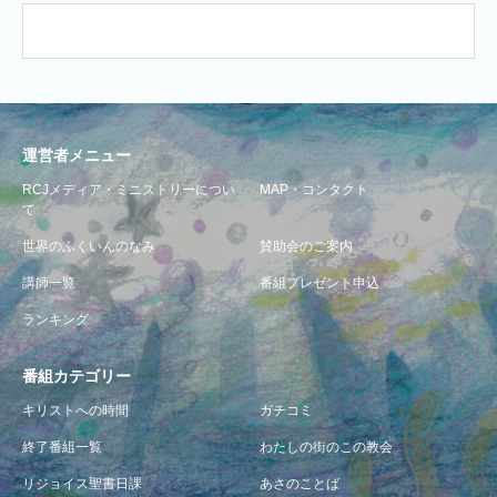
運営者メニュー
RCJメディア・ミニストリーについ
MAP・コンタクト
て
世界のふくいんのなみ
賛助会のご案内
講師一覧
番組プレゼント申込
ランキング
番組カテゴリー
キリストへの時間
ガチコミ
終了番組一覧
わたしの街のこの教会
リジョイス聖書日課
あさのことば