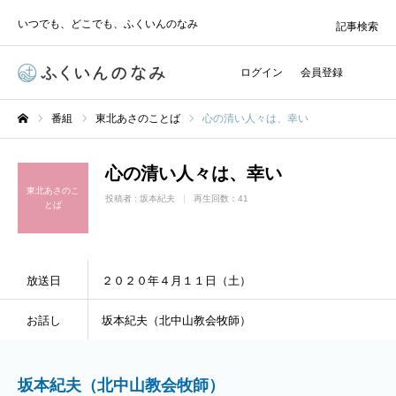
いつでも、どこでも、ふくいんのなみ
記事検索
ログイン
会員登録
番組
東北あさのことば
心の清い人々は、幸い
ホーム
心の清い人々は、幸い
東北あさのこ
投稿者 :
坂本紀夫
再生回数：41
とば
放送日
２０２０年４月１１日（土）
お話し
坂本紀夫（北中山教会牧師）
坂本紀夫（北中山教会牧師）