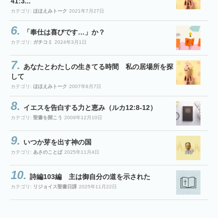
41:3...
カテゴリ:
ほほえみトーク
2021年7月27日
「奉仕は喜びです…」か？
カテゴリ:
ガチコミ
2024年3月1日
あなたとわたしの生きてる時間 私の居場所を探
して
カテゴリ:
ほほえみトーク
2007年8月7日
イエスを告白する力と恵み（ルカ12:8-12）
カテゴリ:
聖書を開こう
2009年12月10日
いつか芽を出す神の国
カテゴリ:
あさのことば
2025年11月4日
詩編103編 主は御自分の道を示された
カテゴリ:
リジョイス聖書日課
2025年11月22日