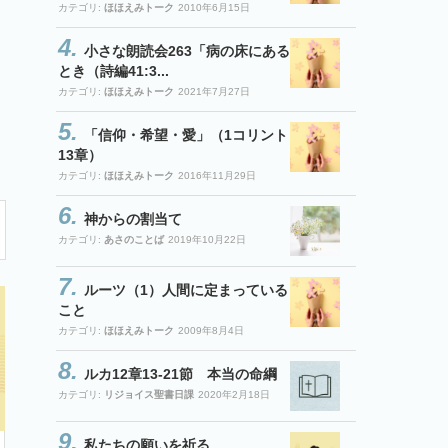
カテゴリ:
ほほえみトーク
2010年6月15日
小さな朗読会263「病の床にある
とき（詩編41:3...
カテゴリ:
ほほえみトーク
2021年7月27日
「信仰・希望・愛」（1コリント
13章）
カテゴリ:
ほほえみトーク
2016年11月29日
神からの割当て
カテゴリ:
あさのことば
2019年10月22日
ルーツ（1）人間に定まっている
こと
カテゴリ:
ほほえみトーク
2009年8月4日
ルカ12章13-21節 本当の命綱
カテゴリ:
リジョイス聖書日課
2020年2月18日
私たちの願いを祈る