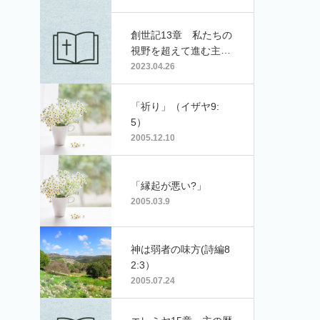
創世記13章 私たちの
視野を超えて進む主の
約束
2023.04.26
「祈り」（イザヤ9:
5）
2005.12.10
「縁起が悪い?」
2005.03.9
神は弱者の味方(詩編8
2:3）
2005.07.24