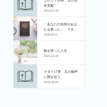
エレミヤ15章 主の歴
史支配
2014.07.28
「あなたの信仰があな
たを救った」 マタイ
による福音書 9章18
2006.02.9
節〜22節
軸を持った人生
2021.02.18
マタイ17章 主の御声
に聞き従う
2019.10.25