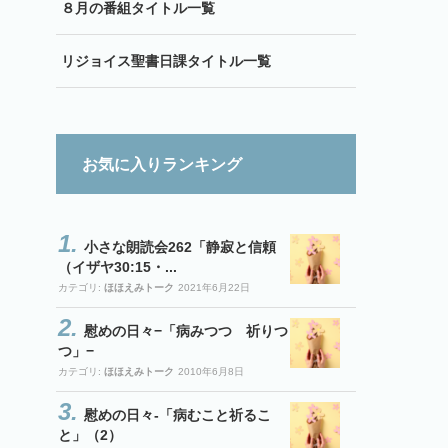
８月の番組タイトル一覧
リジョイス聖書日課タイトル一覧
お気に入りランキング
小さな朗読会262「静寂と信頼
（イザヤ30:15・...
カテゴリ:
ほほえみトーク
2021年6月22日
慰めの日々−「病みつつ 祈りつ
つ」−
カテゴリ:
ほほえみトーク
2010年6月8日
慰めの日々-「病むこと祈るこ
と」（2）