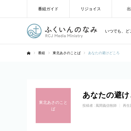
番組ガイド
リジョイス
出
いつでも、ど
番組
東北あさのことば
あなたの避けどころ
ホーム
あなたの避け
東北あさのこと
投稿者 :
風間義信牧師
再生
ば