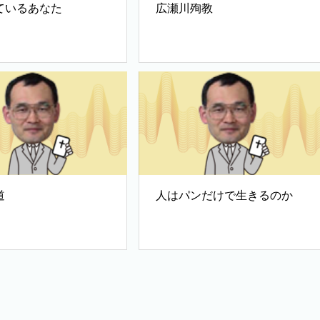
ているあなた
広瀬川殉教
道
人はパンだけで生きるのか