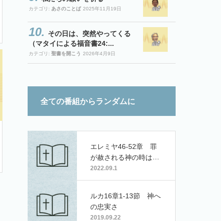
カテゴリ:
あさのことば
2025年11月19日
その日は、突然やってくる
（マタイによる福音書24:...
カテゴリ:
聖書を開こう
2026年4月9日
全ての番組からランダムに
エレミヤ46-52章 罪
が赦される神の時は必
ず来る
2022.09.1
ルカ16章1-13節 神へ
の忠実さ
2019.09.22