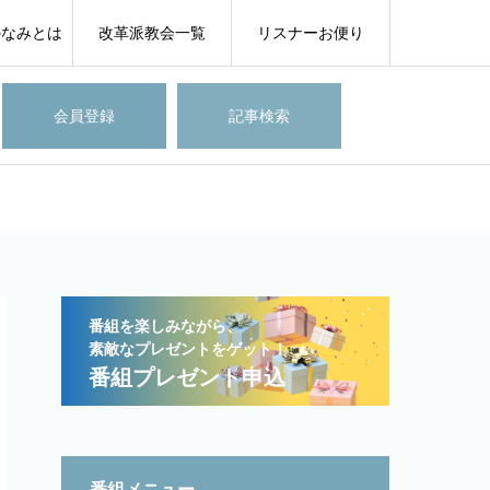
のなみとは
改革派教会一覧
リスナーお便り
会員登録
記事検索
番組を楽しみながら、
素敵なプレゼントをゲット！
番組プレゼント申込
番組メニュー