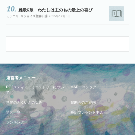
雅歌6章 わたしは主のもの最上の喜び
カテゴリ:
リジョイス聖書日課
2025年12月6日
運営者メニュー
RCJメディア・ミニストリーについ
MAP・コンタクト
て
世界のふくいんのなみ
賛助会のご案内
講師一覧
番組プレゼント申込
ランキング