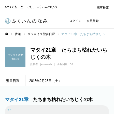
いつでも、どこでも、ふくいんのなみ
記事検索
ログイン
会員登録
番組
リジョイス聖書日課
マタイ21章 たちまち枯れたいちじくの木
ホーム
マタイ21章 たちまち枯れたいち
リジョイス聖
じくの木
書日課
投稿者 :
jesus-web
再生回数：38
聖書日課
2013年2月23日（土）
マタイ21章
たちまち枯れたいちじくの木