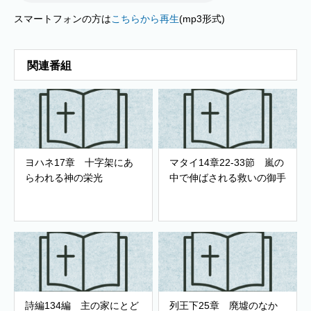
スマートフォンの方は
こちらから再生
(mp3形式)
関連番組
ヨハネ17章 十字架にあ
マタイ14章22-33節 嵐の
らわれる神の栄光
中で伸ばされる救いの御手
詩編134編 主の家にとど
列王下25章 廃墟のなか