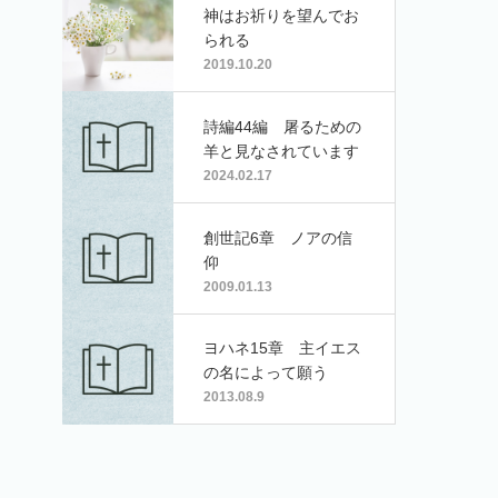
神はお祈りを望んでお
られる
2019.10.20
詩編44編 屠るための
羊と見なされています
2024.02.17
創世記6章 ノアの信
仰
2009.01.13
ヨハネ15章 主イエス
の名によって願う
2013.08.9