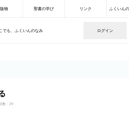
版物
聖書の学び
リンク
ふくいん
こでも、ふくいんのなみ
ログイン
る
回数：29