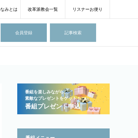
のなみとは
改革派教会一覧
リスナーお便り
会員登録
記事検索
番組を楽しみながら、
素敵なプレゼントをゲット！
番組プレゼント申込
番組メニュー