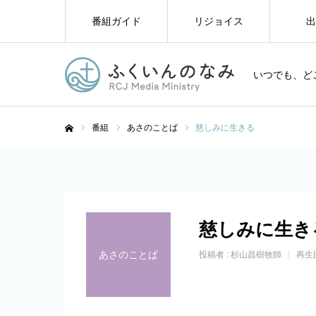
番組ガイド
リジョイス
出
いつでも、ど
番組
あさのことば
慈しみに生きる
ホーム
慈しみに生き
あさのことば
投稿者 :
杉山昌樹牧師
再生