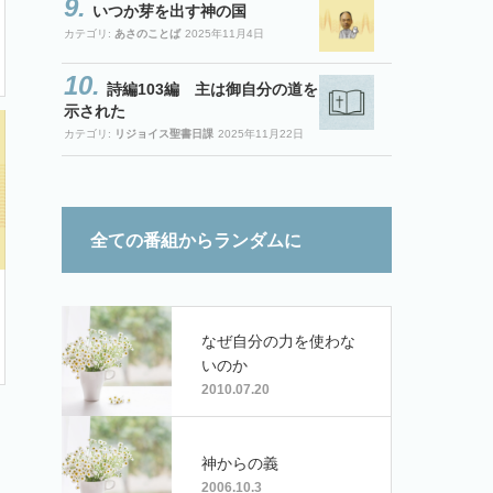
いつか芽を出す神の国
カテゴリ:
あさのことば
2025年11月4日
詩編103編 主は御自分の道を
示された
カテゴリ:
リジョイス聖書日課
2025年11月22日
全ての番組からランダムに
なぜ自分の力を使わな
いのか
2010.07.20
神からの義
2006.10.3