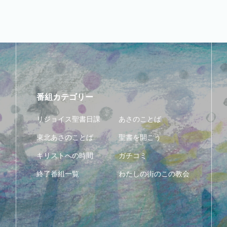
番組カテゴリー
リジョイス聖書日課
あさのことば
東北あさのことば
聖書を開こう
キリストへの時間
ガチコミ
終了番組一覧
わたしの街のこの教会