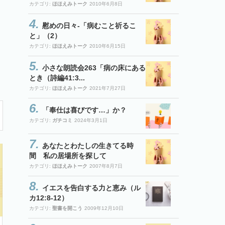
カテゴリ:
ほほえみトーク
2010年6月8日
慰めの日々-「病むこと祈るこ
と」（2）
カテゴリ:
ほほえみトーク
2010年6月15日
小さな朗読会263「病の床にある
とき（詩編41:3...
カテゴリ:
ほほえみトーク
2021年7月27日
「奉仕は喜びです…」か？
カテゴリ:
ガチコミ
2024年3月1日
あなたとわたしの生きてる時
間 私の居場所を探して
カテゴリ:
ほほえみトーク
2007年8月7日
イエスを告白する力と恵み（ル
カ12:8-12）
カテゴリ:
聖書を開こう
2009年12月10日