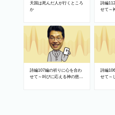
天国は死んだ人が行くところ
詩編1
か
せて～
歌②
詩編107編の祈りに心を合わ
詩編1
せて～叫びに応える神の慈し
せて～
み