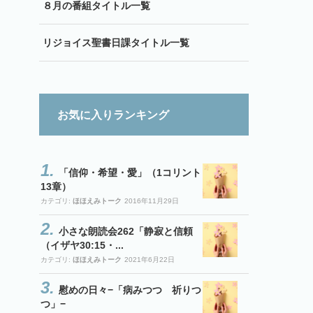
８月の番組タイトル一覧
リジョイス聖書日課タイトル一覧
お気に入りランキング
「信仰・希望・愛」（1コリント
13章）
カテゴリ:
ほほえみトーク
2016年11月29日
小さな朗読会262「静寂と信頼
（イザヤ30:15・...
カテゴリ:
ほほえみトーク
2021年6月22日
慰めの日々−「病みつつ 祈りつ
つ」−