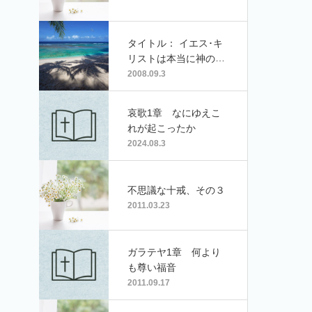
タイトル： イエス･キ
リストは本当に神の
子？ ハンドルネー
2008.09.3
ム･tadaさん
哀歌1章 なにゆえこ
れが起こったか
2024.08.3
不思議な十戒、その３
2011.03.23
ガラテヤ1章 何より
も尊い福音
2011.09.17