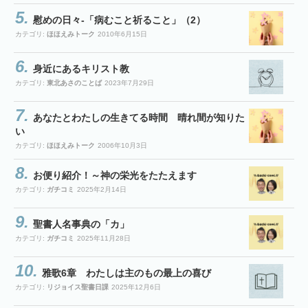
慰めの日々-「病むこと祈ること」（2）
カテゴリ:
ほほえみトーク
2010年6月15日
身近にあるキリスト教
カテゴリ:
東北あさのことば
2023年7月29日
あなたとわたしの生きてる時間 晴れ間が知りた
い
カテゴリ:
ほほえみトーク
2006年10月3日
お便り紹介！～神の栄光をたたえます
カテゴリ:
ガチコミ
2025年2月14日
聖書人名事典の「カ」
カテゴリ:
ガチコミ
2025年11月28日
雅歌6章 わたしは主のもの最上の喜び
カテゴリ:
リジョイス聖書日課
2025年12月6日