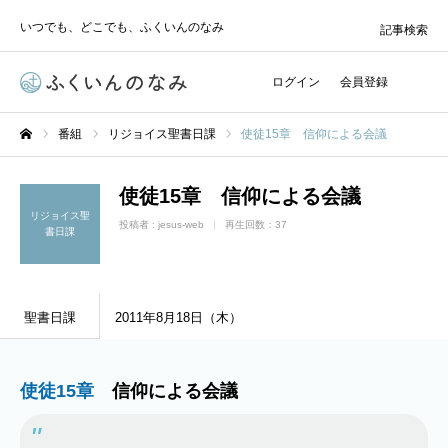
いつでも、どこでも、ふくいんのなみ
記事検索
ログイン
会員登録
番組
リジョイス聖書日課
使徒15章 信仰による会議
ホーム
使徒15章 信仰による会議
リジョイス聖
投稿者 :
jesus-web
再生回数：37
書日課
聖書日課
2011年8月18日（木）
使徒15章
信仰による会議