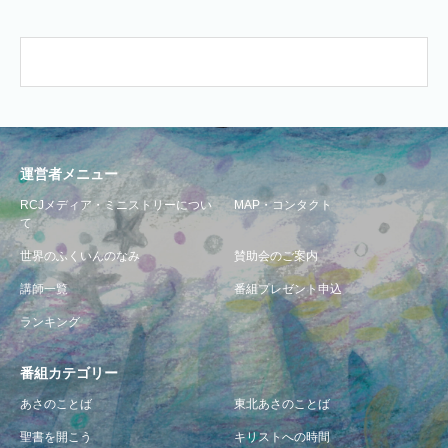
運営者メニュー
RCJメディア・ミニストリーについ
MAP・コンタクト
て
世界のふくいんのなみ
賛助会のご案内
講師一覧
番組プレゼント申込
ランキング
番組カテゴリー
あさのことば
東北あさのことば
聖書を開こう
キリストへの時間