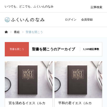
いつでも、どこでも、ふくいんのなみ
記事検索
ログイン
会員登録
番組
聖書を開こう
ホーム
聖書を開こうのアーカイブ
聖書を開こう
1,169総記事数
宮を清めるイエス（ルカ
平和の君イエス（ルカ