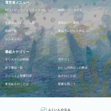
運営者メニュー
RCJメディア・ミニストリーについ
MAP・コンタクト
て
世界のふくいんのなみ
賛助会のご案内
講師一覧
番組プレゼント申込
ランキング
番組カテゴリー
キリストへの時間
ガチコミ
終了番組一覧
わたしの街のこの教会
リジョイス聖書日課
あさのことば
東北あさのことば
聖書を開こう