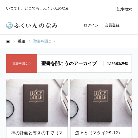
いつでも、どこでも、ふくいんのなみ
記事検索
ログイン
会員登録
番組
聖書を開こう
ホーム
聖書を開こうのアーカイブ
聖書を開こう
1,169総記事数
神の計画と導きの中で（マ
遥々と（マタイ2:9-12）