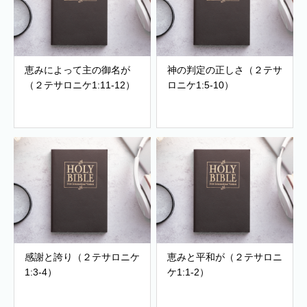
恵みによって主の御名が
神の判定の正しさ（２テサ
（２テサロニケ1:11-12）
ロニケ1:5-10）
感謝と誇り（２テサロニケ
恵みと平和が（２テサロニ
1:3-4）
ケ1:1-2）