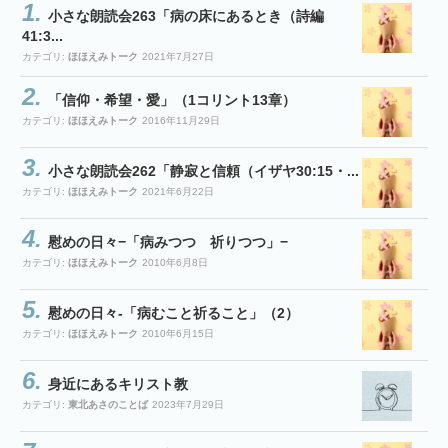
小さな朗読会263「病の床にあるとき（詩編
41:3...
カテゴリ:
ほほえみトーク
2021年7月27日
「信仰・希望・愛」（1コリント13章）
カテゴリ:
ほほえみトーク
2016年11月29日
小さな朗読会262「静寂と信頼（イザヤ30:15・...
カテゴリ:
ほほえみトーク
2021年6月22日
慰めの日々−「病みつつ 祈りつつ」−
カテゴリ:
ほほえみトーク
2010年6月8日
慰めの日々-「病むこと祈ること」（2）
カテゴリ:
ほほえみトーク
2010年6月15日
身近にあるキリスト教
カテゴリ:
東北あさのことば
2023年7月29日