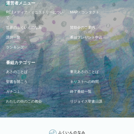
運営者メニュー
RCJメディア・ミニストリーについ
MAP・コンタクト
て
世界のふくいんのなみ
賛助会のご案内
講師一覧
番組プレゼント申込
ランキング
番組カテゴリー
あさのことば
東北あさのことば
聖書を開こう
キリストへの時間
ガチコミ
終了番組一覧
わたしの街のこの教会
リジョイス聖書日課