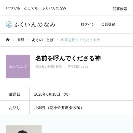
いつでも、どこでも、ふくいんのなみ
記事検索
ログイン
会員登録
番組
あさのことば
名前を呼んでくださる神
ホーム
名前を呼んでくださる神
あさのことば
投稿者 :
小堀昇牧師
再生回数：199
放送日
2026年6月10日（水）
お話し
小堀昇（花小金井教会牧師）