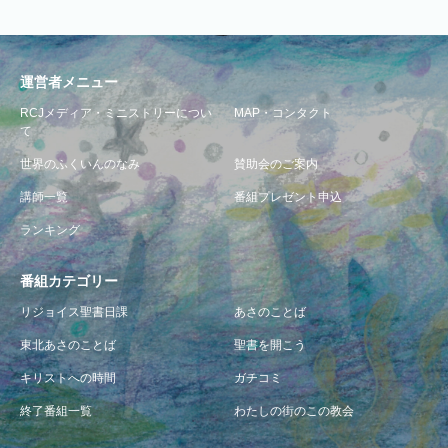
運営者メニュー
RCJメディア・ミニストリーについ
MAP・コンタクト
て
世界のふくいんのなみ
賛助会のご案内
講師一覧
番組プレゼント申込
ランキング
番組カテゴリー
リジョイス聖書日課
あさのことば
東北あさのことば
聖書を開こう
キリストへの時間
ガチコミ
終了番組一覧
わたしの街のこの教会