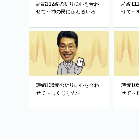
詩編112編の祈りに心を合わ
詩編1
せて～神の民に伝わるいろは
せて～
歌②
歌①
詩編106編の祈りに心を合わ
詩編1
せて～しくじり先生
せて～