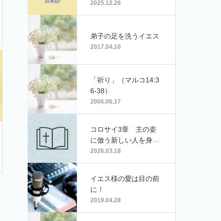
2025.12.26
弟子の足を洗うイエス
2017.04.10
「祈り」（マルコ14:3
6-38）
2006.06.17
コロサイ3章 主の姿
に倣う新しい人を身に
着け
2026.03.18
イエス様の愛は目の前
に！
2019.04.28