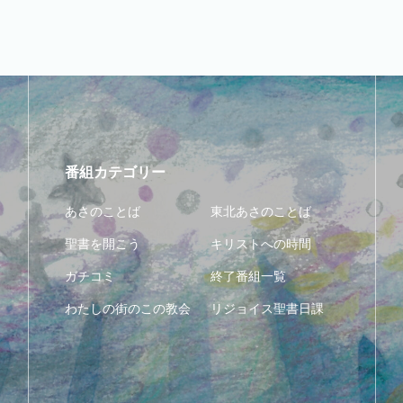
番組カテゴリー
あさのことば
東北あさのことば
聖書を開こう
キリストへの時間
ガチコミ
終了番組一覧
わたしの街のこの教会
リジョイス聖書日課