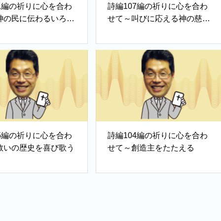
11編の祈りに心を合わ
詩編107編の祈りに心を合わ
神の民に伝わるいろは
せて～叫びに応える神の慈し
み
05編の祈りに心を合わ
詩編104編の祈りに心を合わ
救いの歴史を喜び歌う
せて～創造主をたたえる