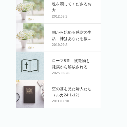
魂を潤してくださるお
方
2012.08.3
朝から始める感謝の生
活 神はあなたを救う
お方
2019.09.8
ローマ8章 被造物も
隷属から解放される
2025.08.28
空の墓を見た婦人たち
（ルカ24:1-12）
2011.02.10