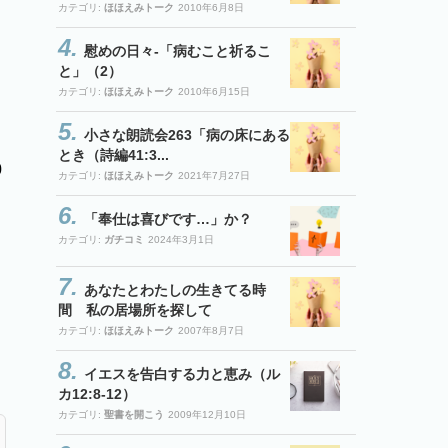
カテゴリ:
ほほえみトーク
2010年6月8日
慰めの日々-「病むこと祈るこ
と」（2）
カテゴリ:
ほほえみトーク
2010年6月15日
小さな朗読会263「病の床にある
とき（詩編41:3...
0
カテゴリ:
ほほえみトーク
2021年7月27日
「奉仕は喜びです…」か？
カテゴリ:
ガチコミ
2024年3月1日
あなたとわたしの生きてる時
間 私の居場所を探して
カテゴリ:
ほほえみトーク
2007年8月7日
イエスを告白する力と恵み（ル
カ12:8-12）
カテゴリ:
聖書を開こう
2009年12月10日