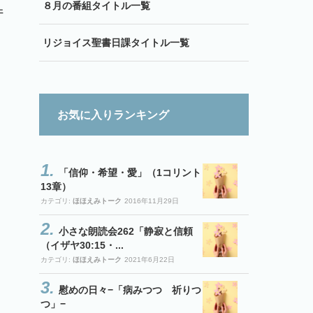
８月の番組タイトル一覧
井
リジョイス聖書日課タイトル一覧
お気に入りランキング
「信仰・希望・愛」（1コリント
13章）
カテゴリ:
ほほえみトーク
2016年11月29日
小さな朗読会262「静寂と信頼
（イザヤ30:15・...
カテゴリ:
ほほえみトーク
2021年6月22日
慰めの日々−「病みつつ 祈りつ
つ」−