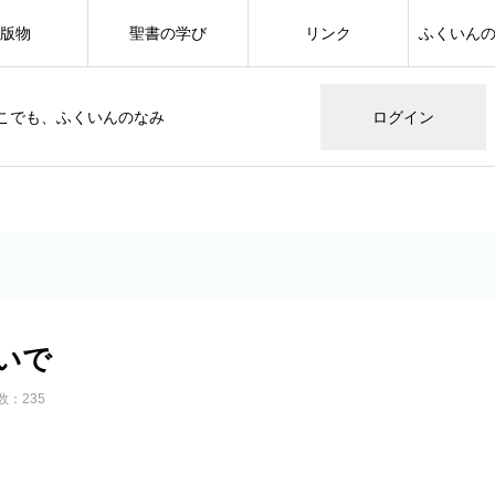
版物
聖書の学び
リンク
ふくいん
こでも、ふくいんのなみ
ログイン
いで
数：235