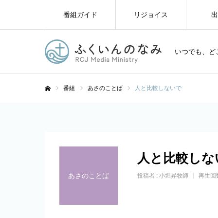
番組ガイド
リジョイス
出
いつでも、ど
番組
あさのことば
人と比較しないで
ホーム
人と比較しな
あさのことば
投稿者 :
小堀昇牧師
再生回