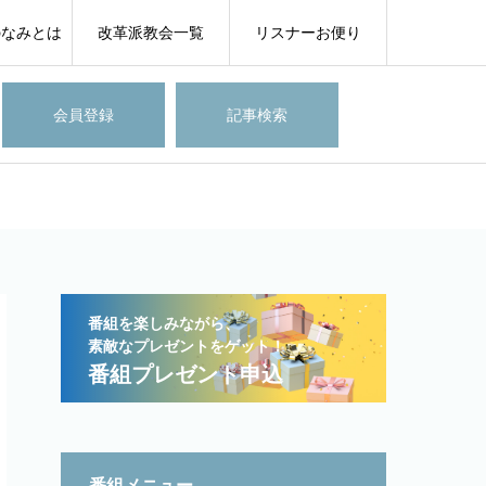
のなみとは
改革派教会一覧
リスナーお便り
会員登録
記事検索
番組を楽しみながら、
素敵なプレゼントをゲット！
番組プレゼント申込
番組メニュー