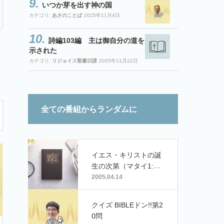
いつか芽を出す神の国
カテゴリ:
あさのことば
2025年11月4日
詩編103編 主は御自分の道を
示された
カテゴリ:
リジョイス聖書日課
2025年11月22日
全ての番組からランダムに
イエス・キリストの誕
生の次第（マタイ1:18-
25）
2005.04.14
クイズ BIBLEドン!!第2
0問