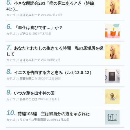
小さな朗読会263「病の床にあるとき（詩編
41:3...
カテゴリ:
ほほえみトーク
2021年7月27日
「奉仕は喜びです…」か？
カテゴリ:
ガチコミ
2024年3月1日
あなたとわたしの生きてる時間 私の居場所を探
して
カテゴリ:
ほほえみトーク
2007年8月7日
イエスを告白する力と恵み（ルカ12:8-12）
カテゴリ:
聖書を開こう
2009年12月10日
いつか芽を出す神の国
カテゴリ:
あさのことば
2025年11月4日
詩編103編 主は御自分の道を示された
カテゴリ:
リジョイス聖書日課
2025年11月22日