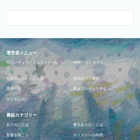
運営者メニュー
RCJメディア・ミニストリーについ
MAP・コンタクト
て
世界のふくいんのなみ
賛助会のご案内
講師一覧
番組プレゼント申込
ランキング
番組カテゴリー
あさのことば
東北あさのことば
聖書を開こう
キリストへの時間