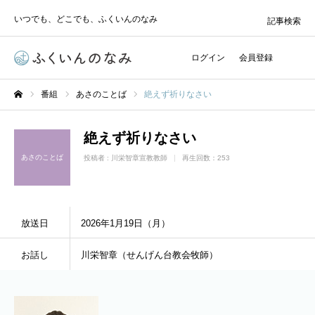
いつでも、どこでも、ふくいんのなみ
記事検索
ログイン
会員登録
番組
あさのことば
絶えず祈りなさい
ホーム
絶えず祈りなさい
あさのことば
投稿者 :
川栄智章宣教教師
再生回数：253
放送日
2026年1月19日（月）
お話し
川栄智章（せんげん台教会牧師）